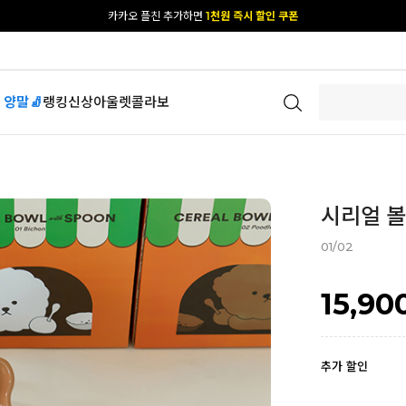
[공식몰 단독] 앱 다운받고
2% 결제 할인 받기
 양말🧦
랭킹
신상
아울렛
콜라보
시리얼 볼
01/02
15,90
추가 할인