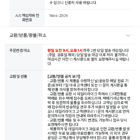
수 있으니 신중히 사용 바랍니다.
A/S 책임자와 전
1644-2309
화번호
교환/반품/환불/취소
주문변경/취소
평일 오전 9시, 오후 1시
하루 2번 당일 발송 마감됩니다.
(주말, 공휴일 제외) 당일 발송 마감 이후 처리 불가하니
마감시간 이전 1:1 게시판으로 필히 요청해주시길 바랍니
다.
교환 및 반품
[교환/반품 공지 보기]
- 교환/반품 시 제품을 수령하신 날(운송장 배달 완료 기
준)로부터 7일 이내 고객센터 또는 1:1 문의 게시판을 통
해 반품 의사를 밝혀주셔야 합니다.
- 교환/반품 요청 시 데일리라이크 측에서 CJ대한통운
택배로 회수 택배 접수를 도와드리며, 택배기사님께서 연
락 후 방문하여 물품을 회수하십니다. 고객님 임의로 택
배 접수하여 반송하실 경우 추가 비용이 발생할 수 있사
오니 데일리라이크 고객센터나 1:1 문의 게시판으로 먼저
문의하시어 직원의 안내에 따라주시기 바랍니다.
- 교환/반품 배송 및 수거지 변경도 가능하니 접수 당시
요청해주시면 됩니다.
- 제품하자 및 데일리라이크 과실로 인한 교환/반품 발생
시에만 무료 맞교환/무료반품이 가능하며, 이 외의 경우
운임은 고객님께서 부담해주셔야 합니다. 물품과 함께 운