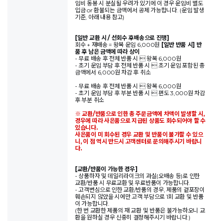
임비 동봉 시 분실될 우려가 있기에 이 경우 운임비 별도
입금 or 환불되는 금액에서 공제 가능합니다. (운임 발생
기준, 아래 내용 참고)
[일반 교환 시 / 선회수 후배송으로 진행]
회수 + 재배송 = 왕복 운임 6,000원
[일반 반품 시] 반
품 후 남은 금액에 따라 상이
- 무료 배송 후 전체 반품 시  왕복 6,000원
- 초기 운임 부담 후 전체 반품 시  초기 운임 포함된 총
금액에서 6,000원 차감 후 취소
- 무료 배송 후 전체 반품 시  왕복 6,000원
- 초기 운임 부담 후 부분 반품 시  편도 3,000원 차감
후 부분 취소
※ 교환/반품으로 인한 총 주문금액에 차액이 발생할 시,
경우에 따라 사은품으로 지급된 상품도 회수되어야 할 수
있습니다.
사은품이 미 회수된 경우 교환 및 반품이 불가할 수 있으
니, 이 점 역시 반드시 고객센터로 문의해주시기 바랍니
다.
[교환/반품이 가능한 경우]
- 상품하자 및 데일리라이크의 과실(오배송 등)로 인한
교환/반품 시 무료교환 및 무료반품이 가능합니다.
- 고객변심으로 인한 교환/반품의 경우, 제품의 겉포장이
훼손되지 않았을 시에만 고객 부담으로 1회 교환 및 반품
이 가능합니다.
(한 번 교환한 제품의 재 교환 및 반품은 불가능하오니 교
환을 원하실 경우 신중히 결정해주시기 바랍니다.)