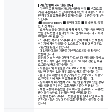
[교환/반품이 되지 않는 경우]
- 마 단위로 판매되는 패브릭(상품명 앞에 ■ 부호로 표
기)은 주문해주시는 단위에 맞춰 재단하여 배송되므로 어
떤 경우에도 교환/반품이 불가능하오니 신중한 구매 부탁
드립니다.
(■ cotton ribbon, ■ 웨빙테이프, ■ 웨빙끈 등, 동일
한 조건 적용)
- 오배송 or 불량이더라도 제품 세탁 및 재단 등의 변형이
있을 경우 반품이 불가능하오니 번거로우시더라도 제작
전 확인 부탁드립니다.
- 모니터는 각각의 모니터마다 화면에 보여 지는 색상과
이미지에 차이가 있을 수 있으므로 이와 관련된 이유로
교환/반품은 불가능합니다.
- 데일리라이크의 제품은 기본적으로 패턴을 활용하여
만들어집니다.
원단의 어느 부분을 어떻게 자르느냐에 따라 화면상에 보
이는 이미지와 달리 보일 수 있으므로 이와 관련된 이유
로 교환/반품은 불가능합니다.
- 사용흔적 및 제품불량으로 보이기 위해 고의로 제품을
훼손한 흔적이 있을 경우 교환/반품은 불가능합니다.
- 솜의 경우 제품의 특성상 개봉하는 것만으로도 사용으
로 간주되기에 개봉 후 교환/반품이 불가합니다.
- 상세페이지 내 개별적으로 교환/반품 사항이 있을 경우
해당 내용을 우선하여 교환/반품 기준이 적용됩니다.
- 제품 포장이 훼손됐을 경우 어떠한 경우에서도 교환/반
품이 불가능하오니 신중한 구매 부탁드립니다.
- 반품이 접수되었더라도 반송된 물품 상태 확인 후 사용
흔적이나 훼손 여부에 따라 교환 및 환불이 불가할 수 있
습니다.