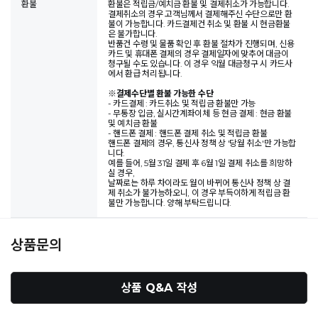
환불
환불은 적립금/예치금 환불 및 결제취소가 가능합니다.
결제취소의 경우 고객님께서 결제해주신 수단으로만 환
불이 가능합니다. 카드결제건 취소 및 환불 시 현금환불
은 불가합니다.
반품건 수령 및 물품 확인 후 환불 절차가 진행되며, 신용
카드 및 휴대폰 결제의 경우 결제일자에 맞추어 대금이
청구될 수도 있습니다. 이 경우 익월 대금청구 시 카드사
에서 환급 처리됩니다.
※
결제수단별 환불 가능한 수단
- 카드결제 : 카드취소 및 적립금 환불만 가능
- 무통장 입금, 실시간계좌이체 등 현금 결제 : 현금 환불
및 예치금 환불
- 핸드폰 결제 : 핸드폰 결제 취소 및 적립금 환불
핸드폰 결제의 경우, 통신사 정책 상 '당월 취소'만 가능합
니다.
예를 들어, 5월 31일 결제 후 6월 1일 결제 취소를 희망하
실 경우,
날짜로는 하루 차이라도 월이 바뀌어 통신사 정책 상 결
제 취소가 불가능하오니, 이 경우 부득이하게 적립금 환
불만 가능합니다. 양해 부탁드립니다.
상품문의
상품 Q&A 작성