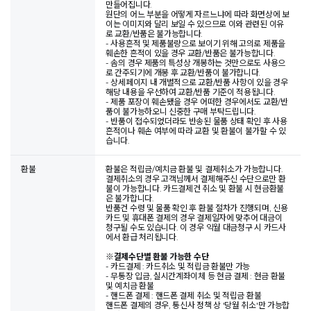
만들어집니다.
원단의 어느 부분을 어떻게 자르느냐에 따라 화면상에 보
이는 이미지와 달리 보일 수 있으므로 이와 관련된 이유
로 교환/반품은 불가능합니다.
- 사용흔적 및 제품불량으로 보이기 위해 고의로 제품을
훼손한 흔적이 있을 경우 교환/반품은 불가능합니다.
- 솜의 경우 제품의 특성상 개봉하는 것만으로도 사용으
로 간주되기에 개봉 후 교환/반품이 불가합니다.
- 상세페이지 내 개별적으로 교환/반품 사항이 있을 경우
해당 내용을 우선하여 교환/반품 기준이 적용됩니다.
- 제품 포장이 훼손됐을 경우 어떠한 경우에서도 교환/반
품이 불가능하오니 신중한 구매 부탁드립니다.
- 반품이 접수되었더라도 반송된 물품 상태 확인 후 사용
흔적이나 훼손 여부에 따라 교환 및 환불이 불가할 수 있
습니다.
환불
환불은 적립금/예치금 환불 및 결제취소가 가능합니다.
결제취소의 경우 고객님께서 결제해주신 수단으로만 환
불이 가능합니다. 카드결제건 취소 및 환불 시 현금환불
은 불가합니다.
반품건 수령 및 물품 확인 후 환불 절차가 진행되며, 신용
카드 및 휴대폰 결제의 경우 결제일자에 맞추어 대금이
청구될 수도 있습니다. 이 경우 익월 대금청구 시 카드사
에서 환급 처리됩니다.
※
결제수단별 환불 가능한 수단
- 카드결제 : 카드취소 및 적립금 환불만 가능
- 무통장 입금, 실시간계좌이체 등 현금 결제 : 현금 환불
및 예치금 환불
- 핸드폰 결제 : 핸드폰 결제 취소 및 적립금 환불
핸드폰 결제의 경우, 통신사 정책 상 '당월 취소'만 가능합