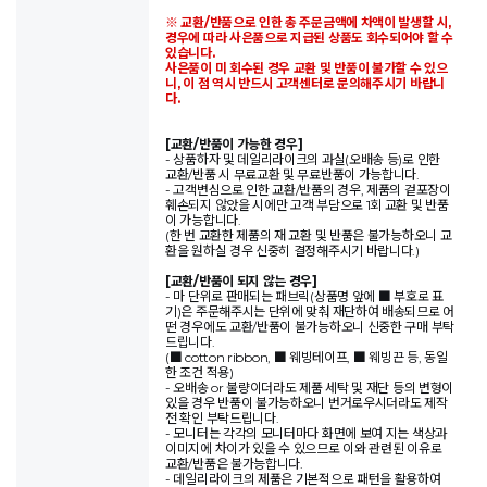
※ 교환/반품으로 인한 총 주문금액에 차액이 발생할 시,
경우에 따라 사은품으로 지급된 상품도 회수되어야 할 수
있습니다.
사은품이 미 회수된 경우 교환 및 반품이 불가할 수 있으
니, 이 점 역시 반드시 고객센터로 문의해주시기 바랍니
다.
[교환/반품이 가능한 경우]
- 상품하자 및 데일리라이크의 과실(오배송 등)로 인한
교환/반품 시 무료교환 및 무료반품이 가능합니다.
- 고객변심으로 인한 교환/반품의 경우, 제품의 겉포장이
훼손되지 않았을 시에만 고객 부담으로 1회 교환 및 반품
이 가능합니다.
(한 번 교환한 제품의 재 교환 및 반품은 불가능하오니 교
환을 원하실 경우 신중히 결정해주시기 바랍니다.)
[교환/반품이 되지 않는 경우]
- 마 단위로 판매되는 패브릭(상품명 앞에 ■ 부호로 표
기)은 주문해주시는 단위에 맞춰 재단하여 배송되므로 어
떤 경우에도 교환/반품이 불가능하오니 신중한 구매 부탁
드립니다.
(■ cotton ribbon, ■ 웨빙테이프, ■ 웨빙끈 등, 동일
한 조건 적용)
- 오배송 or 불량이더라도 제품 세탁 및 재단 등의 변형이
있을 경우 반품이 불가능하오니 번거로우시더라도 제작
전 확인 부탁드립니다.
- 모니터는 각각의 모니터마다 화면에 보여 지는 색상과
이미지에 차이가 있을 수 있으므로 이와 관련된 이유로
교환/반품은 불가능합니다.
- 데일리라이크의 제품은 기본적으로 패턴을 활용하여