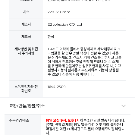
치수
220~250mm
제조자
E2 collection CO.,Ltd
제조국
한국
세탁방법 및 취급
1. 40도 이하의 물에서 중성세제로 세탁해주세요. 2.
시 주의사항
다림질을 할 경우 양말 색상이 변할 수 있으니 사용
을 삼가주세요. 3. 건조시 기계 건조를 피하시고 그늘
에 뉘어서 건조하는 것을 권장해 드립니다. 4. 소재
를 유연하게 만들어주는 섬유유연제를 사용 시, 미끄
럼방지기능의 실리콘이 부드러워져 기능이 상실될
수 있으니 신중히 사용 바랍니다.
A/S 책임자와 전
1644-2309
화번호
교환/반품/환불/취소
주문변경/취소
평일 오전 9시, 오후 1시
하루 2번 당일 발송 마감됩니다.
(주말, 공휴일 제외) 당일 발송 마감 이후 처리 불가하니
마감시간 이전 1:1 게시판으로 필히 요청해주시길 바랍니
다.