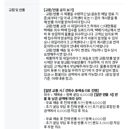
교환 및 반품
[교환/반품 공지 보기]
- 교환/반품 시 제품을 수령하신 날(운송장 배달 완료 기
준)로부터 7일 이내 고객센터 또는 1:1 문의 게시판을 통
해 반품 의사를 밝혀주셔야 합니다.
- 교환/반품 요청 시 데일리라이크 측에서 CJ대한통운
택배로 회수 택배 접수를 도와드리며, 택배기사님께서 연
락 후 방문하여 물품을 회수하십니다. 고객님 임의로 택
배 접수하여 반송하실 경우 추가 비용이 발생할 수 있사
오니 데일리라이크 고객센터나 1:1 문의 게시판으로 먼저
문의하시어 직원의 안내에 따라주시기 바랍니다.
- 교환/반품 배송 및 수거지 변경도 가능하니 접수 당시
요청해주시면 됩니다.
- 제품하자 및 데일리라이크 과실로 인한 교환/반품 발생
시에만 무료 맞교환/무료반품이 가능하며, 이 외의 경우
운임은 고객님께서 부담해주셔야 합니다. 물품과 함께 운
임비 동봉 시 분실될 우려가 있기에 이 경우 운임비 별도
입금 or 환불되는 금액에서 공제 가능합니다. (운임 발생
기준, 아래 내용 참고)
[일반 교환 시 / 선회수 후배송으로 진행]
회수 + 재배송 = 왕복 운임 6,000원
[일반 반품 시] 반
품 후 남은 금액에 따라 상이
- 무료 배송 후 전체 반품 시  왕복 6,000원
- 초기 운임 부담 후 전체 반품 시  초기 운임 포함된 총
금액에서 6,000원 차감 후 취소
- 무료 배송 후 전체 반품 시  왕복 6,000원
- 초기 운임 부담 후 부분 반품 시  편도 3,000원 차감
후 부분 취소