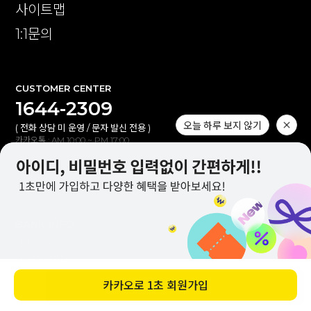
사이트맵
1:1문의
CUSTOMER CENTER
1644-2309
오늘 하루 보지 않기
( 전화 상담 미 운영 / 문자 발신 전용 )
카카오톡 : AM 10:00 ~ PM 17:00
1:1 문의 : AM 10:00 ~ PM 17:00
점심시간 : PM 12:00 ~ PM 13:10
(토,일,공휴일 휴무)
BANK INFO
신한은행 100-030-530912
(주)이투컬렉션
입금자명 불일치 시 자동 연동되지않습니다.
카카오로
1초 회원가입
바로 구매하기
고객센터(카톡,1:1문의)로 확인해 주세요.