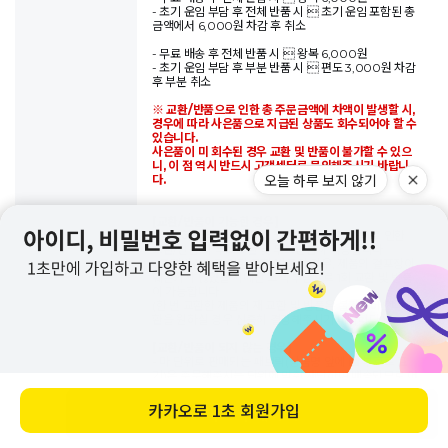
- 초기 운임 부담 후 전체 반품 시  초기 운임 포함된 총
금액에서 6,000원 차감 후 취소
- 무료 배송 후 전체 반품 시  왕복 6,000원
- 초기 운임 부담 후 부분 반품 시  편도 3,000원 차감
후 부분 취소
※ 교환/반품으로 인한 총 주문금액에 차액이 발생할 시,
경우에 따라 사은품으로 지급된 상품도 회수되어야 할 수
있습니다.
사은품이 미 회수된 경우 교환 및 반품이 불가할 수 있으
니, 이 점 역시 반드시 고객센터로 문의해주시기 바랍니
오늘 하루 보지 않기
다.
[교환/반품이 가능한 경우]
- 상품하자 및 데일리라이크의 과실(오배송 등)로 인한
교환/반품 시 무료교환 및 무료반품이 가능합니다.
- 고객변심으로 인한 교환/반품의 경우, 제품의 겉포장이
훼손되지 않았을 시에만 고객 부담으로 1회 교환 및 반품
이 가능합니다.
(한 번 교환한 제품의 재 교환 및 반품은 불가능하오니 교
환을 원하실 경우 신중히 결정해주시기 바랍니다.)
[교환/반품이 되지 않는 경우]
- 마 단위로 판매되는 패브릭(상품명 앞에 ■ 부호로 표
기)은 주문해주시는 단위에 맞춰 재단하여 배송되므로 어
떤 경우에도 교환/반품이 불가능하오니 신중한 구매 부탁
드립니다.
카카오로
1초 회원가입
바로 구매하기
(■ cotton ribbon, ■ 웨빙테이프, ■ 웨빙끈 등, 동일
한 조건 적용)
- 오배송 or 불량이더라도 제품 세탁 및 재단 등의 변형이