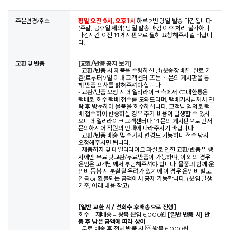
주문변경/취소
평일 오전 9시, 오후 1시
하루 2번 당일 발송 마감됩니다.
(주말, 공휴일 제외) 당일 발송 마감 이후 처리 불가하니
마감시간 이전 1:1 게시판으로 필히 요청해주시길 바랍니
다.
교환 및 반품
[교환/반품 공지 보기]
- 교환/반품 시 제품을 수령하신 날(운송장 배달 완료 기
준)로부터 7일 이내 고객센터 또는 1:1 문의 게시판을 통
해 반품 의사를 밝혀주셔야 합니다.
- 교환/반품 요청 시 데일리라이크 측에서 CJ대한통운
택배로 회수 택배 접수를 도와드리며, 택배기사님께서 연
락 후 방문하여 물품을 회수하십니다. 고객님 임의로 택
배 접수하여 반송하실 경우 추가 비용이 발생할 수 있사
오니 데일리라이크 고객센터나 1:1 문의 게시판으로 먼저
문의하시어 직원의 안내에 따라주시기 바랍니다.
- 교환/반품 배송 및 수거지 변경도 가능하니 접수 당시
요청해주시면 됩니다.
- 제품하자 및 데일리라이크 과실로 인한 교환/반품 발생
시에만 무료 맞교환/무료반품이 가능하며, 이 외의 경우
운임은 고객님께서 부담해주셔야 합니다. 물품과 함께 운
임비 동봉 시 분실될 우려가 있기에 이 경우 운임비 별도
입금 or 환불되는 금액에서 공제 가능합니다. (운임 발생
기준, 아래 내용 참고)
[일반 교환 시 / 선회수 후배송으로 진행]
회수 + 재배송 = 왕복 운임 6,000원
[일반 반품 시] 반
품 후 남은 금액에 따라 상이
- 무료 배송 후 전체 반품 시  왕복 6,000원