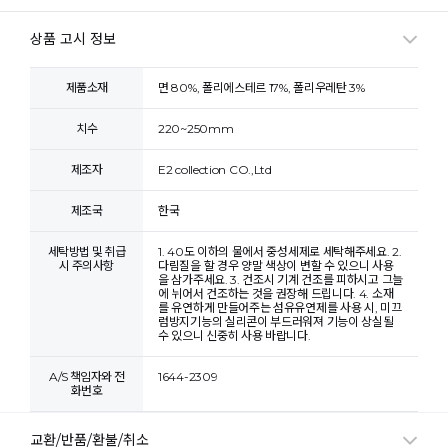
상품 고시 정보
제품소재
면 80%, 폴리에스테르 17%, 폴리우레탄 3%
치수
220~250mm
제조자
E2 collection CO.,Ltd
제조국
한국
세탁방법 및 취급
1. 40도 이하의 물에서 중성세제로 세탁해주세요. 2.
시 주의사항
다림질을 할 경우 양말 색상이 변할 수 있으니 사용
을 삼가주세요. 3. 건조시 기계 건조를 피하시고 그늘
에 뉘어서 건조하는 것을 권장해 드립니다. 4. 소재
를 유연하게 만들어주는 섬유유연제를 사용 시, 미끄
럼방지기능의 실리콘이 부드러워져 기능이 상실될
수 있으니 신중히 사용 바랍니다.
A/S 책임자와 전
1644-2309
화번호
교환/반품/환불/취소