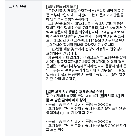
교환 및 반품
[교환/반품 공지 보기]
- 교환/반품 시 제품을 수령하신 날(운송장 배달 완료 기
준)로부터 7일 이내 고객센터 또는 1:1 문의 게시판을 통
해 반품 의사를 밝혀주셔야 합니다.
- 교환/반품 요청 시 데일리라이크 측에서 CJ대한통운
택배로 회수 택배 접수를 도와드리며, 택배기사님께서 연
락 후 방문하여 물품을 회수하십니다. 고객님 임의로 택
배 접수하여 반송하실 경우 추가 비용이 발생할 수 있사
오니 데일리라이크 고객센터나 1:1 문의 게시판으로 먼저
문의하시어 직원의 안내에 따라주시기 바랍니다.
- 교환/반품 배송 및 수거지 변경도 가능하니 접수 당시
요청해주시면 됩니다.
- 제품하자 및 데일리라이크 과실로 인한 교환/반품 발생
시에만 무료 맞교환/무료반품이 가능하며, 이 외의 경우
운임은 고객님께서 부담해주셔야 합니다. 물품과 함께 운
임비 동봉 시 분실될 우려가 있기에 이 경우 운임비 별도
입금 or 환불되는 금액에서 공제 가능합니다. (운임 발생
기준, 아래 내용 참고)
[일반 교환 시 / 선회수 후배송으로 진행]
회수 + 재배송 = 왕복 운임 6,000원
[일반 반품 시] 반
품 후 남은 금액에 따라 상이
- 무료 배송 후 전체 반품 시  왕복 6,000원
- 초기 운임 부담 후 전체 반품 시  초기 운임 포함된 총
금액에서 6,000원 차감 후 취소
- 무료 배송 후 전체 반품 시  왕복 6,000원
- 초기 운임 부담 후 부분 반품 시  편도 3,000원 차감
후 부분 취소