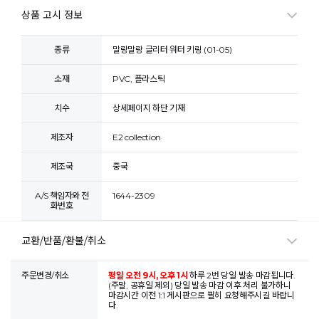
상품 고시 정보
종류
말랑말랑 글리터 워터 키링 (01-05)
소재
PVC, 플라스틱
치수
상세페이지 하단 기재
제조자
E2 collection
제조국
중국
A/S 책임자와 전
1644-2309
화번호
교환/반품/환불/취소
주문변경/취소
평일 오전 9시, 오후 1시
하루 2번 당일 발송 마감됩니다.
(주말, 공휴일 제외) 당일 발송 마감 이후 처리 불가하니
마감시간 이전 1:1 게시판으로 필히 요청해주시길 바랍니
다.