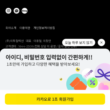
회사소개
이용약관
개인정보처리방침
(주)이투컬렉션
대표 :
이용철, 이창만
오늘 하루 보지 않기
고객센터 :
1644-2309(전화 상담 미 운영 / 문자 발신 전용)
개인정보 보호책임자 :
이창만
주소 :
대구시 남구 대명남로 192
사업자등록번호 :
514-81-83305
통신판매업 신고번호 :
제 2012-대구남구-0241호
제안 문의 : e2co@dailylike.co.kr
대량 구매 문의 : e2sales@dailylike.co.kr
Overseas business : dailylike@e2collection.com
FAX :
053-651-2309
카카오로
1초 회원가입
바로 구매하기
Copyright Dailylike All rights reserved.