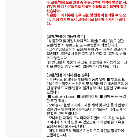
※ 교환/반품으로 인한 총 주문금액에 차액이 발생할 시,
경우에 따라 사은품으로 지급된 상품도 회수되어야 할 수
있습니다.
사은품이 미 회수된 경우 교환 및 반품이 불가할 수 있으
니, 이 점 역시 반드시 고객센터로 문의해주시기 바랍니
다.
[교환/반품이 가능한 경우]
- 상품하자 및 데일리라이크의 과실(오배송 등)로 인한
교환/반품 시 무료교환 및 무료반품이 가능합니다.
- 고객변심으로 인한 교환/반품의 경우, 제품의 겉포장이
훼손되지 않았을 시에만 고객 부담으로 1회 교환 및 반품
이 가능합니다.
(한 번 교환한 제품의 재 교환 및 반품은 불가능하오니 교
환을 원하실 경우 신중히 결정해주시기 바랍니다.)
[교환/반품이 되지 않는 경우]
- 마 단위로 판매되는 패브릭(상품명 앞에 ■ 부호로 표
기)은 주문해주시는 단위에 맞춰 재단하여 배송되므로 어
떤 경우에도 교환/반품이 불가능하오니 신중한 구매 부탁
드립니다.
(■ cotton ribbon, ■ 웨빙테이프, ■ 웨빙끈 등, 동일
한 조건 적용)
- 오배송 or 불량이더라도 제품 세탁 및 재단 등의 변형이
있을 경우 반품이 불가능하오니 번거로우시더라도 제작
전 확인 부탁드립니다.
- 모니터는 각각의 모니터마다 화면에 보여 지는 색상과
이미지에 차이가 있을 수 있으므로 이와 관련된 이유로
교환/반품은 불가능합니다.
- 데일리라이크의 제품은 기본적으로 패턴을 활용하여
만들어집니다.