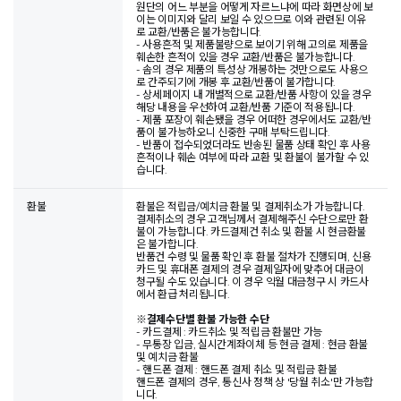
원단의 어느 부분을 어떻게 자르느냐에 따라 화면상에 보
이는 이미지와 달리 보일 수 있으므로 이와 관련된 이유
로 교환/반품은 불가능합니다.
- 사용흔적 및 제품불량으로 보이기 위해 고의로 제품을
훼손한 흔적이 있을 경우 교환/반품은 불가능합니다.
- 솜의 경우 제품의 특성상 개봉하는 것만으로도 사용으
로 간주되기에 개봉 후 교환/반품이 불가합니다.
- 상세페이지 내 개별적으로 교환/반품 사항이 있을 경우
해당 내용을 우선하여 교환/반품 기준이 적용됩니다.
- 제품 포장이 훼손됐을 경우 어떠한 경우에서도 교환/반
품이 불가능하오니 신중한 구매 부탁드립니다.
- 반품이 접수되었더라도 반송된 물품 상태 확인 후 사용
흔적이나 훼손 여부에 따라 교환 및 환불이 불가할 수 있
습니다.
환불
환불은 적립금/예치금 환불 및 결제취소가 가능합니다.
결제취소의 경우 고객님께서 결제해주신 수단으로만 환
불이 가능합니다. 카드결제건 취소 및 환불 시 현금환불
은 불가합니다.
반품건 수령 및 물품 확인 후 환불 절차가 진행되며, 신용
카드 및 휴대폰 결제의 경우 결제일자에 맞추어 대금이
청구될 수도 있습니다. 이 경우 익월 대금청구 시 카드사
에서 환급 처리됩니다.
※
결제수단별 환불 가능한 수단
- 카드결제 : 카드취소 및 적립금 환불만 가능
- 무통장 입금, 실시간계좌이체 등 현금 결제 : 현금 환불
및 예치금 환불
- 핸드폰 결제 : 핸드폰 결제 취소 및 적립금 환불
핸드폰 결제의 경우, 통신사 정책 상 '당월 취소'만 가능합
니다.