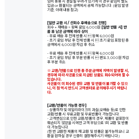
임비 동봉 시 분실될 우려가 있기에 이 경우 운임비 별도
입금 or 환불되는 금액에서 공제 가능합니다. (운임 발생
기준, 아래 내용 참고)
[일반 교환 시 / 선회수 후배송으로 진행]
회수 + 재배송 = 왕복 운임 6,000원
[일반 반품 시] 반
품 후 남은 금액에 따라 상이
- 무료 배송 후 전체 반품 시  왕복 6,000원
- 초기 운임 부담 후 전체 반품 시  초기 운임 포함된 총
금액에서 6,000원 차감 후 취소
- 무료 배송 후 전체 반품 시  왕복 6,000원
- 초기 운임 부담 후 부분 반품 시  편도 3,000원 차감
후 부분 취소
※ 교환/반품으로 인한 총 주문금액에 차액이 발생할 시,
경우에 따라 사은품으로 지급된 상품도 회수되어야 할 수
있습니다.
사은품이 미 회수된 경우 교환 및 반품이 불가할 수 있으
니, 이 점 역시 반드시 고객센터로 문의해주시기 바랍니
다.
[교환/반품이 가능한 경우]
- 상품하자 및 데일리라이크의 과실(오배송 등)로 인한
교환/반품 시 무료교환 및 무료반품이 가능합니다.
- 고객변심으로 인한 교환/반품의 경우, 제품의 겉포장이
훼손되지 않았을 시에만 고객 부담으로 1회 교환 및 반품
이 가능합니다.
(한 번 교환한 제품의 재 교환 및 반품은 불가능하오니 교
환을 원하실 경우 신중히 결정해주시기 바랍니다.)