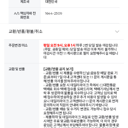
제조국
대한민국
A/S 책임자와 전
1644-2309
화번호
교환/반품/환불/취소
주문변경/취소
평일 오전 9시, 오후 1시
하루 2번 당일 발송 마감됩니다.
(주말, 공휴일 제외) 당일 발송 마감 이후 처리 불가하니
마감시간 이전 1:1 게시판으로 필히 요청해주시길 바랍니
다.
교환 및 반품
[교환/반품 공지 보기]
- 교환/반품 시 제품을 수령하신 날(운송장 배달 완료 기
준)로부터 7일 이내 고객센터 또는 1:1 문의 게시판을 통
해 반품 의사를 밝혀주셔야 합니다.
- 교환/반품 요청 시 데일리라이크 측에서 CJ대한통운
택배로 회수 택배 접수를 도와드리며, 택배기사님께서 연
락 후 방문하여 물품을 회수하십니다. 고객님 임의로 택
배 접수하여 반송하실 경우 추가 비용이 발생할 수 있사
오니 데일리라이크 고객센터나 1:1 문의 게시판으로 먼저
문의하시어 직원의 안내에 따라주시기 바랍니다.
- 교환/반품 배송 및 수거지 변경도 가능하니 접수 당시
요청해주시면 됩니다.
- 제품하자 및 데일리라이크 과실로 인한 교환/반품 발생
시에만 무료 맞교환/무료반품이 가능하며, 이 외의 경우
운임은 고객님께서 부담해주셔야 합니다. 물품과 함께 운