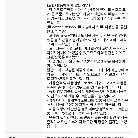
[교환/반품이 되지 않는 경우]
- 마 단위로 판매되는 패브릭(상품명 앞에 ■ 부호로 표
기)은 주문해주시는 단위에 맞춰 재단하여 배송되므로 어
떤 경우에도 교환/반품이 불가능하오니 신중한 구매 부탁
드립니다.
(■ cotton ribbon, ■ 웨빙테이프, ■ 웨빙끈 등, 동일
한 조건 적용)
- 오배송 or 불량이더라도 제품 세탁 및 재단 등의 변형이
있을 경우 반품이 불가능하오니 번거로우시더라도 제작
전 확인 부탁드립니다.
- 모니터는 각각의 모니터마다 화면에 보여 지는 색상과
이미지에 차이가 있을 수 있으므로 이와 관련된 이유로
교환/반품은 불가능합니다.
- 데일리라이크의 제품은 기본적으로 패턴을 활용하여
만들어집니다.
원단의 어느 부분을 어떻게 자르느냐에 따라 화면상에 보
이는 이미지와 달리 보일 수 있으므로 이와 관련된 이유
로 교환/반품은 불가능합니다.
- 사용흔적 및 제품불량으로 보이기 위해 고의로 제품을
훼손한 흔적이 있을 경우 교환/반품은 불가능합니다.
- 솜의 경우 제품의 특성상 개봉하는 것만으로도 사용으
로 간주되기에 개봉 후 교환/반품이 불가합니다.
- 상세페이지 내 개별적으로 교환/반품 사항이 있을 경우
해당 내용을 우선하여 교환/반품 기준이 적용됩니다.
- 제품 포장이 훼손됐을 경우 어떠한 경우에서도 교환/반
품이 불가능하오니 신중한 구매 부탁드립니다.
- 반품이 접수되었더라도 반송된 물품 상태 확인 후 사용
흔적이나 훼손 여부에 따라 교환 및 환불이 불가할 수 있
습니다.