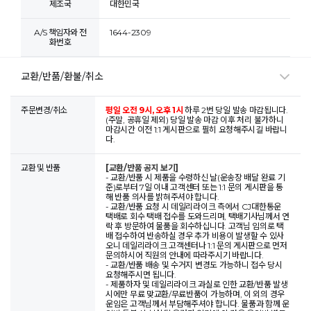
제조국
대한민국
A/S 책임자와 전
1644-2309
화번호
교환/반품/환불/취소
주문변경/취소
평일 오전 9시, 오후 1시
하루 2번 당일 발송 마감됩니다.
(주말, 공휴일 제외) 당일 발송 마감 이후 처리 불가하니
마감시간 이전 1:1 게시판으로 필히 요청해주시길 바랍니
다.
교환 및 반품
[교환/반품 공지 보기]
- 교환/반품 시 제품을 수령하신 날(운송장 배달 완료 기
준)로부터 7일 이내 고객센터 또는 1:1 문의 게시판을 통
해 반품 의사를 밝혀주셔야 합니다.
- 교환/반품 요청 시 데일리라이크 측에서 CJ대한통운
택배로 회수 택배 접수를 도와드리며, 택배기사님께서 연
락 후 방문하여 물품을 회수하십니다. 고객님 임의로 택
배 접수하여 반송하실 경우 추가 비용이 발생할 수 있사
오니 데일리라이크 고객센터나 1:1 문의 게시판으로 먼저
문의하시어 직원의 안내에 따라주시기 바랍니다.
- 교환/반품 배송 및 수거지 변경도 가능하니 접수 당시
요청해주시면 됩니다.
- 제품하자 및 데일리라이크 과실로 인한 교환/반품 발생
시에만 무료 맞교환/무료반품이 가능하며, 이 외의 경우
운임은 고객님께서 부담해주셔야 합니다. 물품과 함께 운