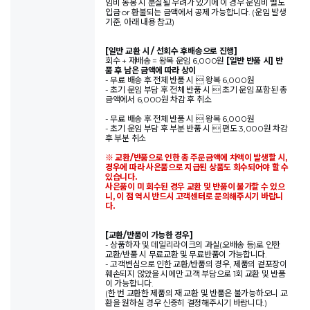
임비 동봉 시 분실될 우려가 있기에 이 경우 운임비 별도
입금 or 환불되는 금액에서 공제 가능합니다. (운임 발생
기준, 아래 내용 참고)
[일반 교환 시 / 선회수 후배송으로 진행]
회수 + 재배송 = 왕복 운임 6,000원
[일반 반품 시] 반
품 후 남은 금액에 따라 상이
- 무료 배송 후 전체 반품 시  왕복 6,000원
- 초기 운임 부담 후 전체 반품 시  초기 운임 포함된 총
금액에서 6,000원 차감 후 취소
- 무료 배송 후 전체 반품 시  왕복 6,000원
- 초기 운임 부담 후 부분 반품 시  편도 3,000원 차감
후 부분 취소
※ 교환/반품으로 인한 총 주문금액에 차액이 발생할 시,
경우에 따라 사은품으로 지급된 상품도 회수되어야 할 수
있습니다.
사은품이 미 회수된 경우 교환 및 반품이 불가할 수 있으
니, 이 점 역시 반드시 고객센터로 문의해주시기 바랍니
다.
[교환/반품이 가능한 경우]
- 상품하자 및 데일리라이크의 과실(오배송 등)로 인한
교환/반품 시 무료교환 및 무료반품이 가능합니다.
- 고객변심으로 인한 교환/반품의 경우, 제품의 겉포장이
훼손되지 않았을 시에만 고객 부담으로 1회 교환 및 반품
이 가능합니다.
(한 번 교환한 제품의 재 교환 및 반품은 불가능하오니 교
환을 원하실 경우 신중히 결정해주시기 바랍니다.)