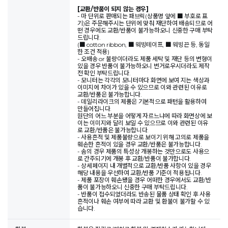
[교환/반품이 되지 않는 경우]
- 마 단위로 판매되는 패브릭(상품명 앞에 ■ 부호로 표
기)은 주문해주시는 단위에 맞춰 재단하여 배송되므로 어
떤 경우에도 교환/반품이 불가능하오니 신중한 구매 부탁
드립니다.
(■ cotton ribbon, ■ 웨빙테이프, ■ 웨빙끈 등, 동일
한 조건 적용)
- 오배송 or 불량이더라도 제품 세탁 및 재단 등의 변형이
있을 경우 반품이 불가능하오니 번거로우시더라도 제작
전 확인 부탁드립니다.
- 모니터는 각각의 모니터마다 화면에 보여 지는 색상과
이미지에 차이가 있을 수 있으므로 이와 관련된 이유로
교환/반품은 불가능합니다.
- 데일리라이크의 제품은 기본적으로 패턴을 활용하여
만들어집니다.
원단의 어느 부분을 어떻게 자르느냐에 따라 화면상에 보
이는 이미지와 달리 보일 수 있으므로 이와 관련된 이유
로 교환/반품은 불가능합니다.
- 사용흔적 및 제품불량으로 보이기 위해 고의로 제품을
훼손한 흔적이 있을 경우 교환/반품은 불가능합니다.
- 솜의 경우 제품의 특성상 개봉하는 것만으로도 사용으
로 간주되기에 개봉 후 교환/반품이 불가합니다.
- 상세페이지 내 개별적으로 교환/반품 사항이 있을 경우
해당 내용을 우선하여 교환/반품 기준이 적용됩니다.
- 제품 포장이 훼손됐을 경우 어떠한 경우에서도 교환/반
품이 불가능하오니 신중한 구매 부탁드립니다.
- 반품이 접수되었더라도 반송된 물품 상태 확인 후 사용
흔적이나 훼손 여부에 따라 교환 및 환불이 불가할 수 있
습니다.