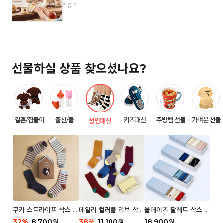
리뷰 3
선물하실 상품 찾으셨나요?
결혼/집들이
출산/돌
키즈패션
주방템 선물
가벼운 선물
성인패션
쿠키 스트라이프 삭스 우
데일리 컬러풀 리브 삭스
올데이즈 팔레트 삭스 우
먼 2P
우먼 3P 세트
먼 5P
32
%
8,700
38
%
11,100
18,900
원
원
원