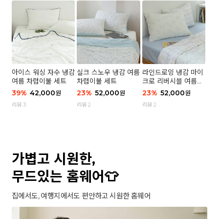
아이스 워싱 자수 냉감
실크 스노우 냉감 여름
라인드로잉 냉감 마이
여름 차렵이불 세트
차렵이불 세트
크로 리버시블 여름이
불 세트
39
%
42,000
23
%
52,000
23
%
52,000
원
원
원
리뷰 3
리뷰 2
리뷰 2
가볍고 시원한,
무드있는 홈웨어👕
집에서도, 여행지에서도 편안하고 시원한 홈웨어