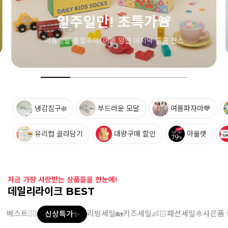
냉감침구❄️
부드러운 모달
여름파자마💙
유리컵 골라담기
대량구매 할인
아울렛
지금 가장 사랑받는 상품들을 한눈에!
데일리라이크 BEST
베스트👍🏻
리빙세일🏡
키즈세일👶🏻
패션세일🧆
사은품 
신상특가✨