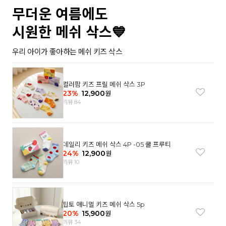
무더운 여름에도
시원한 메쉬 삭스💙
우리 아이가 좋아하는 메쉬 키즈 삭스
컬러팜 키즈 프릴 메쉬 삭스 3P
23
%
12,900
원
리뷰 84
데일리 키즈 메쉬 삭스 4P -05 쿨 프루티
24
%
12,900
원
리뷰 10
팁토 애니멀 키즈 메쉬 삭스 5p
20
%
15,900
원
리뷰 34