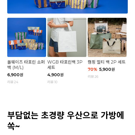
올웨이즈 타포린 쇼퍼
WGB 타포린백 3P
캠핑 멀티 백 2P 세트
백 (M/L)
세트
70
%
5,900
원
6,900
4,900
원
원
리뷰 26
리뷰 24
리뷰 10
부담없는 초경량 우산으로 가방에
쏙~