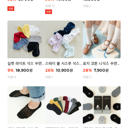
리뷰 15
리뷰 2
실켓 라이트 삭스 우먼 3
스테이 쿨 시스루 삭스
로지 코튼 니삭스 우먼 1
P
우먼 2P
P
9
%
18,900
26
%
10,900
28
%
7,900
원
원
원
리뷰 9
리뷰 1
리뷰 3