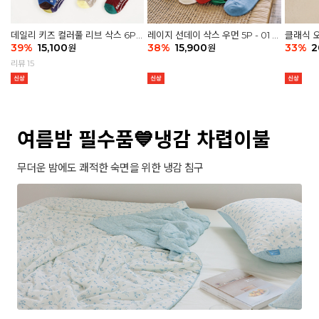
데일리 키즈 컬러풀 리브 삭스 6P -
레이지 선데이 삭스 우먼 5P - 01 G
클래식 오
03 세트
39
%
15,100
athering
38
%
15,900
세트
33
%
2
원
원
리뷰 15
여름밤 필수품💙냉감 차렵이불
무더운 밤에도 쾌적한 숙면을 위한 냉감 침구