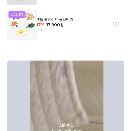
핸들 플레이트 골라담기
17
%
13,900
원
리뷰 11