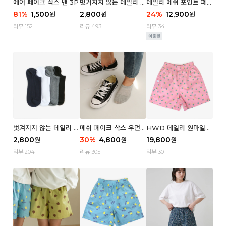
에어 페이크 삭스 맨 3P
벗겨지지 않는 데일리 페
데일리 메쉬 포인트 페이
이크 삭스 (우먼)
크 삭스 우먼 4P
81
%
1,500
2,800
24
%
12,900
원
원
원
리뷰 152
리뷰 493
리뷰 34
벗겨지지 않는 데일리 페
메쉬 페이크 삭스 우먼 3
HWD 데일리 원마일
이크 삭스 (맨)
P
쇼츠 - 04 Aroma (우
2,800
30
%
4,800
19,800
원
원
원
먼)
리뷰 204
리뷰 305
리뷰 30