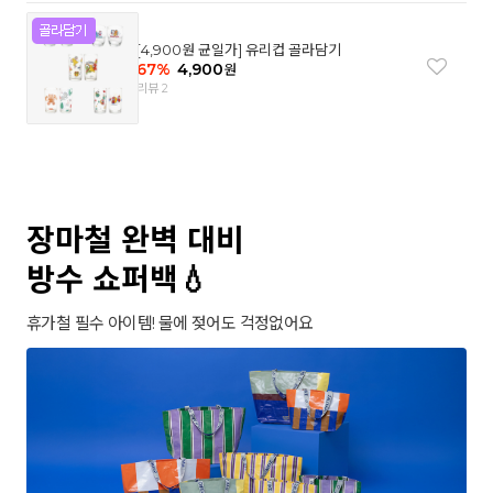
[4,900원 균일가] 유리컵 골라담기
67
%
4,900
원
리뷰 2
장마철 완벽 대비
방수 쇼퍼백💧
휴가철 필수 아이템! 물에 젖어도 걱정없어요