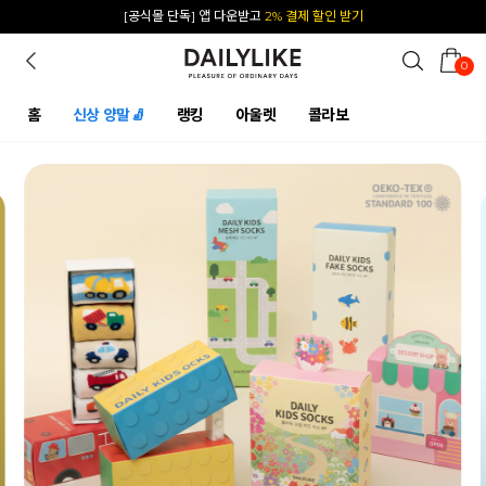
카카오 플친 추가하면
1천원 즉시 할인 쿠폰
0
홈
신상 양말🧦
랭킹
아울렛
콜라보