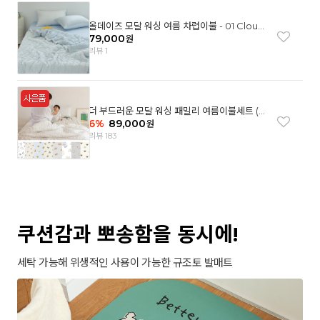
올데이즈 모달 워싱 여름 차렵이불 - 01 Cloud
garden(SS)
79,000
원
리뷰 1
더 부드러운 모달 워싱 패밀리 여름이불세트 (8
컬러)
6
%
89,000
원
리뷰 183
쿠션감과 뽀송함을 동시에!
세탁 가능해 위생적인 사용이 가능한 규조토 발매트