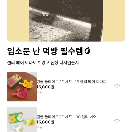
입소문 난 먹방 필수템🥭
젤리 베어 토마토 & 망고 신상 디자인출시
핸들 플레이트 2P 세트 - 18 젤리 베어 토마토
& 망고
16,800
원
리뷰 11
핸들 플레이트 2P 세트 - 08 젤리 베어
16,800
원
리뷰 1