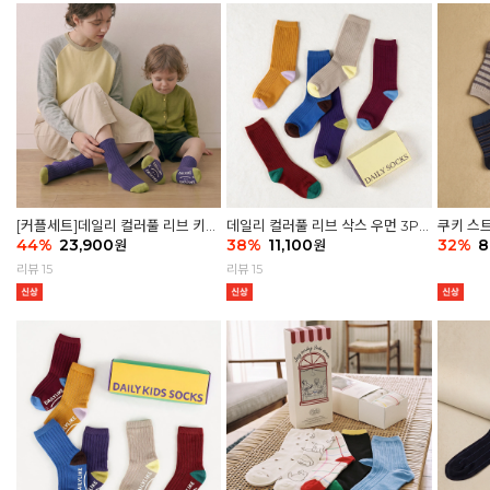
[커플세트]데일리 컬러풀 리브 키즈
데일리 컬러풀 리브 삭스 우먼 3P
쿠키 스트
6P & 우먼3P 삭스세트
44
%
23,900
세트
38
%
11,100
32
%
8
원
원
리뷰 15
리뷰 15