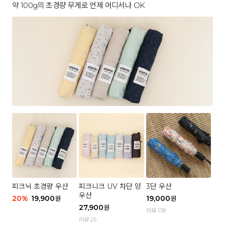
약 100g의 초경량 무게로 언제 어디서나 OK
피크닉 초경량 우산
피크니크 UV 차단 양
3단 우산
우산
20
%
19,900
19,000
원
원
27,900
원
리뷰 138
리뷰 25