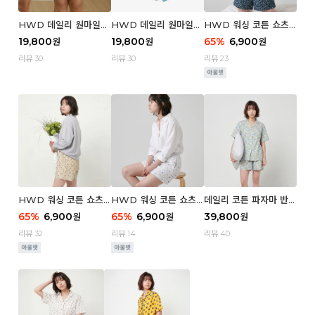
HWD 데일리 원마일
HWD 데일리 원마일
HWD 워싱 코튼 쇼츠
쇼츠 - 03 Poodle (우
쇼츠 - 02 Chouchou
(우먼) - 03 Berry tre
19,800
19,800
65
%
6,900
원
원
원
먼)
(우먼)
e
리뷰 30
리뷰 30
리뷰 23
HWD 워싱 코튼 쇼츠
HWD 워싱 코튼 쇼츠
데일리 코튼 파자마 반팔
(우먼) - 02 Retro flo
(우먼) - 01 Blue whal
세트 (우먼) - 03 Sum
65
%
6,900
65
%
6,900
39,800
원
원
원
wer
e
mer lane
리뷰 32
리뷰 14
리뷰 40