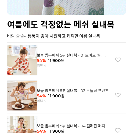
여름에도 걱정없는 메쉬 실내복
바람 솔솔~ 통품이 좋아 시원하고 쾌적한 여름 실내복
보들 밤부메쉬 5부 실내복 - 01 토마토 젤리 베
어
54
%
11,900
원
리뷰 4
보들 밤부메쉬 5부 실내복 - 03 두들링 프렌즈
54
%
11,900
원
리뷰 3
보들 밤부메쉬 5부 실내복 - 04 컬러팝 퍼피
54
%
11,900
원