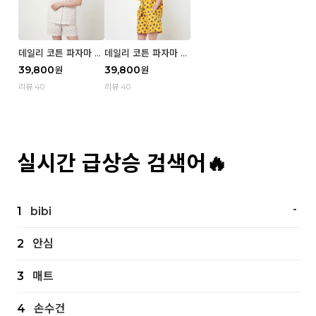
데일리 코튼 파자마 반
데일리 코튼 파자마 반
팔 세트 (우먼) - 02
팔 세트 (우먼) - 01 Mi
39,800
39,800
원
원
Blue cherry
z
리뷰 40
리뷰 40
실시간 급상승 검색어🔥
-
1
bibi
2
안심
3
매트
4
손수건