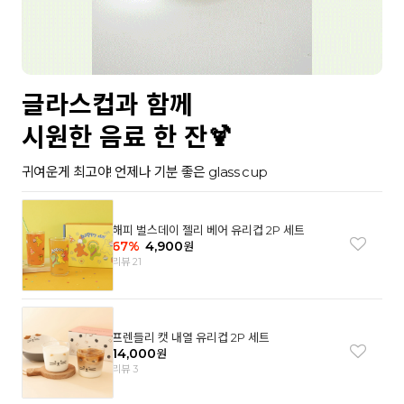
글라스컵과 함께
시원한 음료 한 잔🍹
귀여운게 최고야! 언제나 기분 좋은 glass cup
해피 벌스데이 젤리 베어 유리컵 2P 세트
67
%
4,900
원
리뷰 21
프렌들리 캣 내열 유리컵 2P 세트
14,000
원
리뷰 3