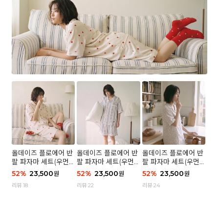
올데이즈 플로에어 반
올데이즈 플로에어 반
올데이즈 플로에어 반
팔 파자마 세트(우먼)
팔 파자마 세트(우먼)
팔 파자마 세트(우먼)
- 04 하트 컨페티
- 03 브리즈 스트라이
- 01 포슬 가든
52
%
23,500
52
%
23,500
52
%
23,500
원
원
원
프
리뷰 18
리뷰 22
리뷰 24