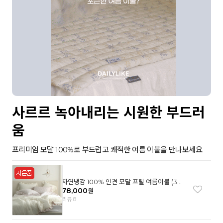
사르르 녹아내리는 시원한 부드러
움
프리미엄 모달 100%로 부드럽고 쾌적한 여름 이불을 만나보세요.
자연냉감 100% 인견 모달 프릴 여름이불 (3컬
러)
78,000
원
리뷰 8