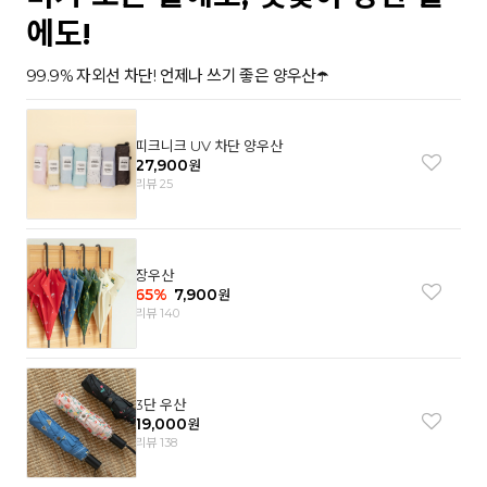
에도!
99.9% 자외선 차단! 언제나 쓰기 좋은 양우산☂️
피크니크 UV 차단 양우산
27,900
원
리뷰 25
장우산
65
%
7,900
원
리뷰 140
3단 우산
19,000
원
리뷰 138