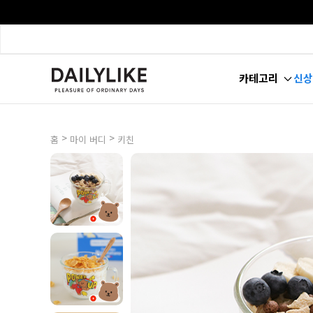
카테고리
신상
>
>
홈
마이 버디
키친