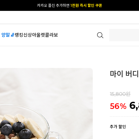
카카오 플친 추가하면
1천원 즉시 할인 쿠폰
[공식몰 단독] 앱 다운받고
2% 결제 할인 받기
 양말🧦
랭킹
신상
아울렛
콜라보
마이 버디
15,800원
6
56
%
추가 할인