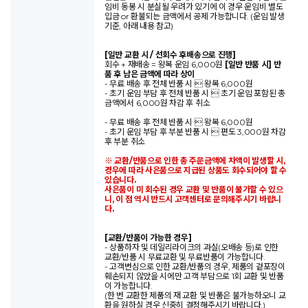
임비 동봉 시 분실될 우려가 있기에 이 경우 운임비 별도
입금 or 환불되는 금액에서 공제 가능합니다. (운임 발생
기준, 아래 내용 참고)
[일반 교환 시 / 선회수 후배송으로 진행]
회수 + 재배송 = 왕복 운임 6,000원
[일반 반품 시] 반
품 후 남은 금액에 따라 상이
- 무료 배송 후 전체 반품 시  왕복 6,000원
- 초기 운임 부담 후 전체 반품 시  초기 운임 포함된 총
금액에서 6,000원 차감 후 취소
- 무료 배송 후 전체 반품 시  왕복 6,000원
- 초기 운임 부담 후 부분 반품 시  편도 3,000원 차감
후 부분 취소
※ 교환/반품으로 인한 총 주문금액에 차액이 발생할 시,
경우에 따라 사은품으로 지급된 상품도 회수되어야 할 수
있습니다.
사은품이 미 회수된 경우 교환 및 반품이 불가할 수 있으
니, 이 점 역시 반드시 고객센터로 문의해주시기 바랍니
다.
[교환/반품이 가능한 경우]
- 상품하자 및 데일리라이크의 과실(오배송 등)로 인한
교환/반품 시 무료교환 및 무료반품이 가능합니다.
- 고객변심으로 인한 교환/반품의 경우, 제품의 겉포장이
훼손되지 않았을 시에만 고객 부담으로 1회 교환 및 반품
이 가능합니다.
(한 번 교환한 제품의 재 교환 및 반품은 불가능하오니 교
환을 원하실 경우 신중히 결정해주시기 바랍니다.)