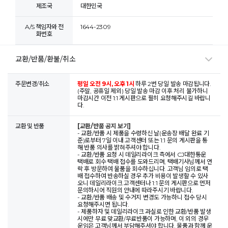
제조국
대한민국
A/S 책임자와 전
1644-2309
화번호
교환/반품/환불/취소
주문변경/취소
평일 오전 9시, 오후 1시
하루 2번 당일 발송 마감됩니다.
(주말, 공휴일 제외) 당일 발송 마감 이후 처리 불가하니
마감시간 이전 1:1 게시판으로 필히 요청해주시길 바랍니
다.
교환 및 반품
[교환/반품 공지 보기]
- 교환/반품 시 제품을 수령하신 날(운송장 배달 완료 기
준)로부터 7일 이내 고객센터 또는 1:1 문의 게시판을 통
해 반품 의사를 밝혀주셔야 합니다.
- 교환/반품 요청 시 데일리라이크 측에서 CJ대한통운
택배로 회수 택배 접수를 도와드리며, 택배기사님께서 연
락 후 방문하여 물품을 회수하십니다. 고객님 임의로 택
배 접수하여 반송하실 경우 추가 비용이 발생할 수 있사
오니 데일리라이크 고객센터나 1:1 문의 게시판으로 먼저
문의하시어 직원의 안내에 따라주시기 바랍니다.
- 교환/반품 배송 및 수거지 변경도 가능하니 접수 당시
요청해주시면 됩니다.
- 제품하자 및 데일리라이크 과실로 인한 교환/반품 발생
시에만 무료 맞교환/무료반품이 가능하며, 이 외의 경우
운임은 고객님께서 부담해주셔야 합니다. 물품과 함께 운