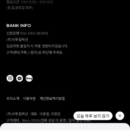
점심시간 : PM 12:00 ~ PM 13:10
(토,일,공휴일 휴무)
BANK INFO
신한은행 100-030-530912
(주)이투컬렉션
입금자명 불일치 시 자동 연동되지않습니다.
고객센터(카톡,1:1문의)로 확인해 주세요.
회사소개
이용약관
개인정보처리방침
(주)이투컬렉션
대표 :
이용철, 이창만
오늘 하루 보지 않기
고객센터 :
1644-2309(전화 상담 미 운영 / 문자 발신 전용)
개인정보 보호책임자 :
이창만