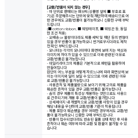
[교환/반품이 되지 않는 경우]
- 마 단위로 판매되는 패브릭(상품명 앞에 ■ 부호로 표
기)은 주문해주시는 단위에 맞춰 재단하여 배송되므로 어
떤 경우에도 교환/반품이 불가능하오니 신중한 구매 부탁
드립니다.
(■ cotton ribbon, ■ 웨빙테이프, ■ 웨빙끈 등, 동일
한 조건 적용)
- 오배송 or 불량이더라도 제품 세탁 및 재단 등의 변형이
있을 경우 반품이 불가능하오니 번거로우시더라도 제작
전 확인 부탁드립니다.
- 모니터는 각각의 모니터마다 화면에 보여 지는 색상과
이미지에 차이가 있을 수 있으므로 이와 관련된 이유로
교환/반품은 불가능합니다.
- 데일리라이크의 제품은 기본적으로 패턴을 활용하여
만들어집니다.
원단의 어느 부분을 어떻게 자르느냐에 따라 화면상에 보
이는 이미지와 달리 보일 수 있으므로 이와 관련된 이유
로 교환/반품은 불가능합니다.
- 사용흔적 및 제품불량으로 보이기 위해 고의로 제품을
훼손한 흔적이 있을 경우 교환/반품은 불가능합니다.
- 솜의 경우 제품의 특성상 개봉하는 것만으로도 사용으
로 간주되기에 개봉 후 교환/반품이 불가합니다.
- 상세페이지 내 개별적으로 교환/반품 사항이 있을 경우
해당 내용을 우선하여 교환/반품 기준이 적용됩니다.
- 제품 포장이 훼손됐을 경우 어떠한 경우에서도 교환/반
품이 불가능하오니 신중한 구매 부탁드립니다.
- 반품이 접수되었더라도 반송된 물품 상태 확인 후 사용
흔적이나 훼손 여부에 따라 교환 및 환불이 불가할 수 있
습니다.