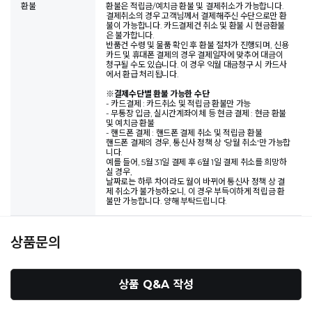
환불
환불은 적립금/예치금 환불 및 결제취소가 가능합니다.
결제취소의 경우 고객님께서 결제해주신 수단으로만 환
불이 가능합니다. 카드결제건 취소 및 환불 시 현금환불
은 불가합니다.
반품건 수령 및 물품 확인 후 환불 절차가 진행되며, 신용
카드 및 휴대폰 결제의 경우 결제일자에 맞추어 대금이
청구될 수도 있습니다. 이 경우 익월 대금청구 시 카드사
에서 환급 처리됩니다.
※
결제수단별 환불 가능한 수단
- 카드결제 : 카드취소 및 적립금 환불만 가능
- 무통장 입금, 실시간계좌이체 등 현금 결제 : 현금 환불
및 예치금 환불
- 핸드폰 결제 : 핸드폰 결제 취소 및 적립금 환불
핸드폰 결제의 경우, 통신사 정책 상 '당월 취소'만 가능합
니다.
예를 들어, 5월 31일 결제 후 6월 1일 결제 취소를 희망하
실 경우,
날짜로는 하루 차이라도 월이 바뀌어 통신사 정책 상 결
제 취소가 불가능하오니, 이 경우 부득이하게 적립금 환
불만 가능합니다. 양해 부탁드립니다.
상품문의
상품 Q&A 작성