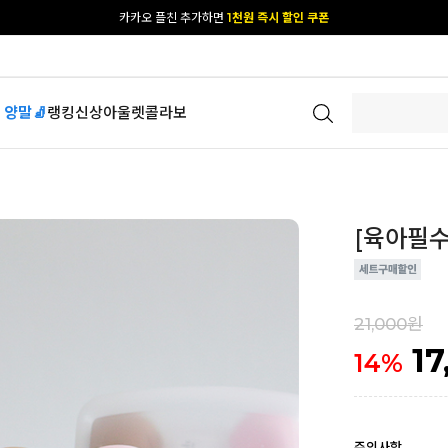
[공식몰 단독] 앱 다운받고
2% 결제 할인 받기
 양말🧦
랭킹
신상
아울렛
콜라보
[육아필수
21,000원
17
14
%
주의사항