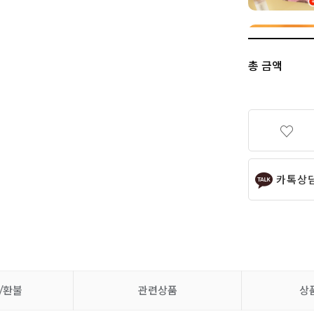
총 금액
카톡상
/환불
관련상품
상