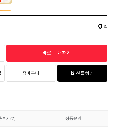
네임 스티커 (젤리 베어) - 01 Baby
1,800원
0
원
추가 담기
바로 구매하기
[릿첼X마이버디] 첫걸음 머그 빨대컵
18,900원
담
장바구니
선물하기
[육아필수템] 젤리 베어 실리콘 약병
17,900원
품후기
(7)
상품문의