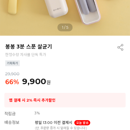
1
/
5
봉봉 3분 스푼 살균기
한정수량 자사몰 단독 특가
29,900
9,900
66
%
원
앱 결제 시 2% 즉시 추가할인
3%
적립금
배송정보
평일 13:00 이전 결제시
오늘 발송
(단, 주문량 증가 시 달라질 수 있습니다.)