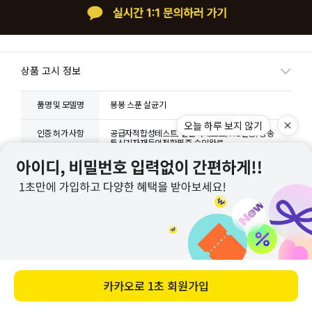
상품 고시 정보
품명 및 모델명
봉봉 스푼 살균기
오늘 하루 보지 않기
인증.허가 사항
공급자적합성테스트, 살균력테스트, KC인증, 방송
통신기자재등의적합필증 승인완료
제조국 또는 원산
한국
지
제조자
E2 collection Co.,Ltd
A/S 책임자와 전
1644-2309
화번호
교환/반품/환불/취소
카카오로
1초 회원가입
바로 구매하기