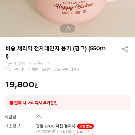
1
/
7
비숑 세라믹 전자레인지 용기 (핑크) (550m
l)
* [구성] 전자레인지 용기 1P
* 실리콘 미니 찜채반 미포함 ( 별도 구매 상품 )
19,800
원
앱 결제 시 2% 즉시 추가할인
3%
적립금
배송정보
평일 13:00 이전 결제시
오늘 발송
(단, 주문량 증가 시 달라질 수 있습니다.)