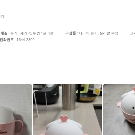
다.
재질
: 용기 : 세라믹, 뚜껑 : 실리콘
구성품
: 세라믹 용기, 실리콘 뚜껑
크
 전화번호
: 1644-2309