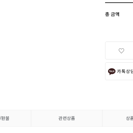
총 금액
카톡상
/환불
관련상품
상