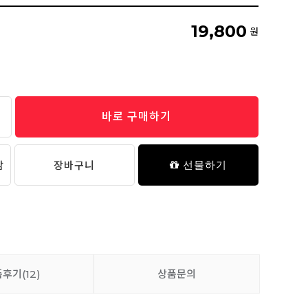
애니멀 실리콘 냄비받침
19,800
7,900원
원
바로 구매하기
담
장바구니
선물하기
품후기
(12)
상품문의