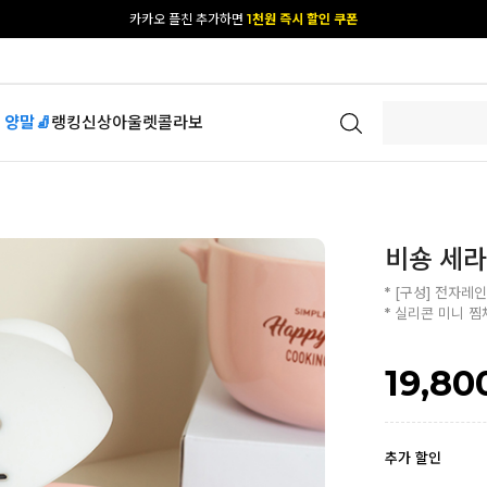
[공식몰 단독] 앱 다운받고
2% 결제 할인 받기
 양말🧦
랭킹
신상
아울렛
콜라보
비숑 세라
* [구성] 전자레인
* 실리콘 미니 찜
19,80
추가 할인