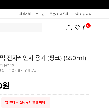
회원가입
로그인
주문/배송조회
고객 커뮤니티
0
믹 전자레인지 용기 (핑크) (550ml)
지 용기 1P
채반 미포함 ( 별도 구매 상품 )
0
원
앱 결제 시 2% 즉시 할인 혜택