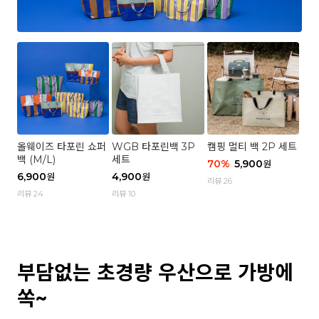
올웨이즈 타포린 쇼퍼
WGB 타포린백 3P
캠핑 멀티 백 2P 세트
백 (M/L)
세트
70
%
5,900
원
6,900
4,900
원
원
리뷰 26
리뷰 24
리뷰 10
부담없는 초경량 우산으로 가방에
쏙~