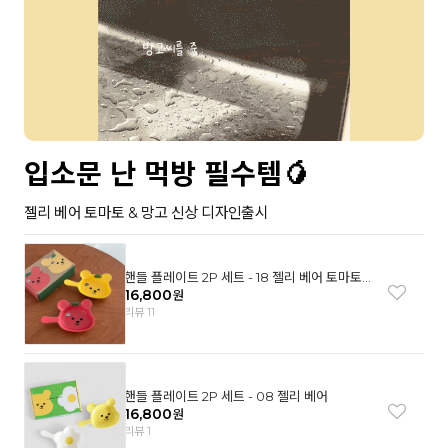
입소문 난 먹방 필수템🥭
젤리 베어 토마토 & 망고 신상 디자인출시
핸들 플레이트 2P 세트 - 18 젤리 베어 토마토
& 망고
16,800
원
리뷰 11
핸들 플레이트 2P 세트 - 08 젤리 베어
16,800
원
리뷰 1