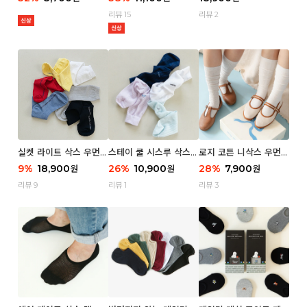
리뷰 15
리뷰 2
실켓 라이트 삭스 우먼 3
스테이 쿨 시스루 삭스
로지 코튼 니삭스 우먼 1
P
우먼 2P
P
9
%
18,900
26
%
10,900
28
%
7,900
원
원
원
리뷰 9
리뷰 1
리뷰 3