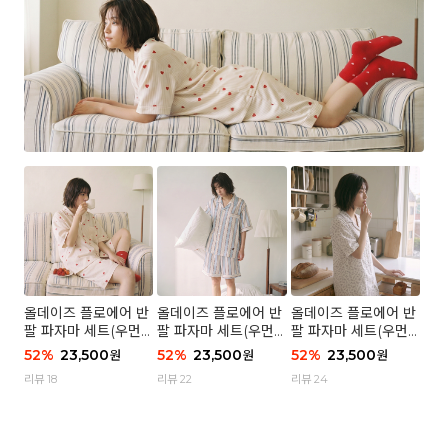
올데이즈 플로에어 반
올데이즈 플로에어 반
올데이즈 플로에어 반
팔 파자마 세트(우먼)
팔 파자마 세트(우먼)
팔 파자마 세트(우먼)
- 04 하트 컨페티
- 03 브리즈 스트라이
- 01 포슬 가든
52
%
23,500
52
%
23,500
52
%
23,500
원
원
원
프
리뷰 18
리뷰 22
리뷰 24