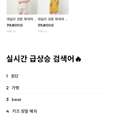
데일리 코튼 파자마 반
데일리 코튼 파자마 반
팔 세트 (우먼) - 02
팔 세트 (우먼) - 01 Mi
39,800
39,800
원
원
Blue cherry
z
리뷰 40
리뷰 40
실시간 급상승 검색어🔥
1
원단
2
가벙
3
bear
4
키즈 양말 메쉬