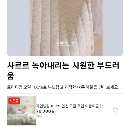
사르르 녹아내리는 시원한 부드러
움
프리미엄 모달 100%로 부드럽고 쾌적한 여름 이불을 만나보세요.
자연냉감 100% 인견 모달 프릴 여름이불 (3컬
러)
78,000
원
리뷰 8