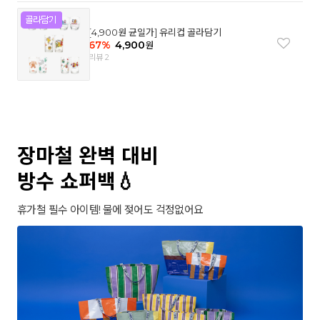
[4,900원 균일가] 유리컵 골라담기
67
%
4,900
원
리뷰 2
장마철 완벽 대비
방수 쇼퍼백💧
휴가철 필수 아이템! 물에 젖어도 걱정없어요