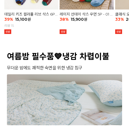
데일리 키즈 컬러풀 리브 삭스 6P -
레이지 선데이 삭스 우먼 5P - 01 G
클래식 오
03 세트
39
%
15,100
athering
38
%
15,900
세트
33
%
2
원
원
리뷰 15
여름밤 필수품💙냉감 차렵이불
무더운 밤에도 쾌적한 숙면을 위한 냉감 침구