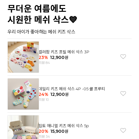
무더운 여름에도
시원한 메쉬 삭스💙
우리 아이가 좋아하는 메쉬 키즈 삭스
컬러팜 키즈 프릴 메쉬 삭스 3P
23
%
12,900
원
리뷰 84
데일리 키즈 메쉬 삭스 4P -05 쿨 프루티
24
%
12,900
원
리뷰 10
팁토 애니멀 키즈 메쉬 삭스 5p
20
%
15,900
원
리뷰 34