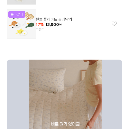
핸들 플레이트 골라담기
17
%
13,900
원
리뷰 11