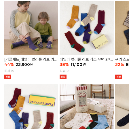
[커플세트]데일리 컬러풀 리브 키즈
데일리 컬러풀 리브 삭스 우먼 3P
쿠키 스트
6P & 우먼3P 삭스세트
44
%
23,900
세트
38
%
11,100
32
%
8
원
원
리뷰 15
리뷰 15