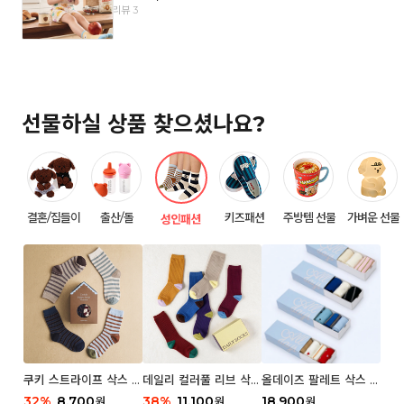
리뷰 3
선물하실 상품 찾으셨나요?
결혼/집들이
출산/돌
키즈패션
주방템 선물
가벼운 선물
성인패션
쿠키 스트라이프 삭스 우
데일리 컬러풀 리브 삭스
올데이즈 팔레트 삭스 우
먼 2P
우먼 3P 세트
먼 5P
32
%
8,700
38
%
11,100
18,900
원
원
원