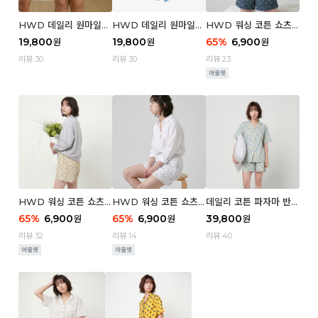
HWD 데일리 원마일
HWD 데일리 원마일
HWD 워싱 코튼 쇼츠
쇼츠 - 03 Poodle (우
쇼츠 - 02 Chouchou
(우먼) - 03 Berry tre
19,800
19,800
65
%
6,900
원
원
원
먼)
(우먼)
e
리뷰 30
리뷰 30
리뷰 23
HWD 워싱 코튼 쇼츠
HWD 워싱 코튼 쇼츠
데일리 코튼 파자마 반팔
(우먼) - 02 Retro flo
(우먼) - 01 Blue whal
세트 (우먼) - 03 Sum
65
%
6,900
65
%
6,900
39,800
원
원
원
wer
e
mer lane
리뷰 32
리뷰 14
리뷰 40