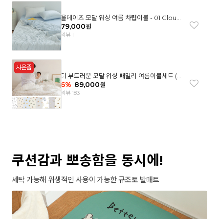
올데이즈 모달 워싱 여름 차렵이불 - 01 Cloud
garden(SS)
79,000
원
리뷰 1
더 부드러운 모달 워싱 패밀리 여름이불세트 (8
컬러)
6
%
89,000
원
리뷰 183
쿠션감과 뽀송함을 동시에!
세탁 가능해 위생적인 사용이 가능한 규조토 발매트