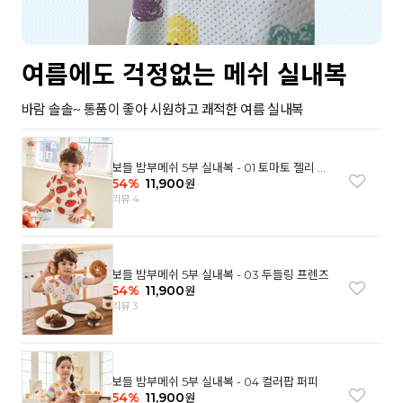
여름에도 걱정없는 메쉬 실내복
바람 솔솔~ 통품이 좋아 시원하고 쾌적한 여름 실내복
보들 밤부메쉬 5부 실내복 - 01 토마토 젤리 베
어
54
%
11,900
원
리뷰 4
보들 밤부메쉬 5부 실내복 - 03 두들링 프렌즈
54
%
11,900
원
리뷰 3
보들 밤부메쉬 5부 실내복 - 04 컬러팝 퍼피
54
%
11,900
원