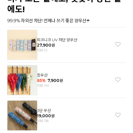
에도!
99.9% 자외선 차단! 언제나 쓰기 좋은 양우산☂️
피크니크 UV 차단 양우산
27,900
원
리뷰 25
장우산
65
%
7,900
원
리뷰 140
3단 우산
19,000
원
리뷰 138