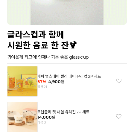
글라스컵과 함께
시원한 음료 한 잔🍹
귀여운게 최고야! 언제나 기분 좋은 glass cup
해피 벌스데이 젤리 베어 유리컵 2P 세트
67
%
4,900
원
리뷰 21
프렌들리 캣 내열 유리컵 2P 세트
14,000
원
리뷰 3