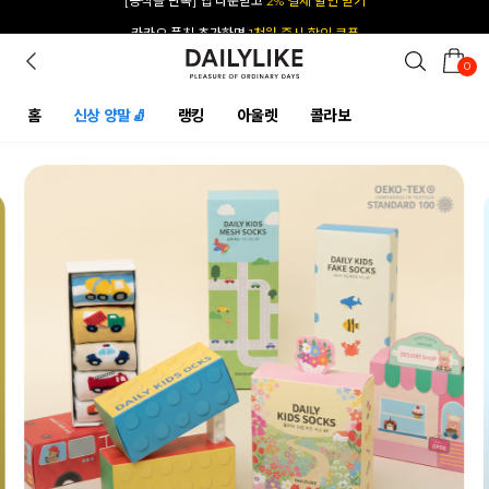
카카오 플친 추가하면
1천원 즉시 할인 쿠폰
0
홈
신상 양말🧦
랭킹
아울렛
콜라보