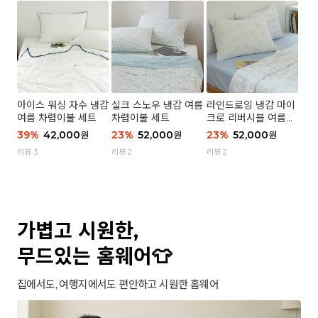
아이스 워싱 자수 냉감
실크 스노우 냉감 여름
라인드로잉 냉감 마이
여름 차렵이불 세트
차렵이불 세트
크로 리버시블 여름이
불 세트
39
%
42,000
23
%
52,000
23
%
52,000
원
원
원
리뷰 3
리뷰 2
리뷰 2
가볍고 시원한,
무드있는 홈웨어👕
집에서도, 여행지에서도 편안하고 시원한 홈웨어