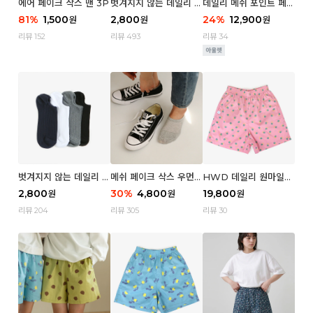
에어 페이크 삭스 맨 3P
벗겨지지 않는 데일리 페
데일리 메쉬 포인트 페이
이크 삭스 (우먼)
크 삭스 우먼 4P
81
%
1,500
2,800
24
%
12,900
원
원
원
리뷰 152
리뷰 493
리뷰 34
벗겨지지 않는 데일리 페
메쉬 페이크 삭스 우먼 3
HWD 데일리 원마일
이크 삭스 (맨)
P
쇼츠 - 04 Aroma (우
2,800
30
%
4,800
19,800
원
원
원
먼)
리뷰 204
리뷰 305
리뷰 30