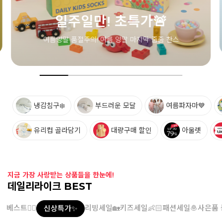
냉감침구❄️
부드러운 모달
여름파자마💙
유리컵 골라담기
대량구매 할인
아울렛
지금 가장 사랑받는 상품들을 한눈에!
데일리라이크 BEST
베스트👍🏻
리빙세일🏡
키즈세일👶🏻
패션세일🧆
사은품 
신상특가✨