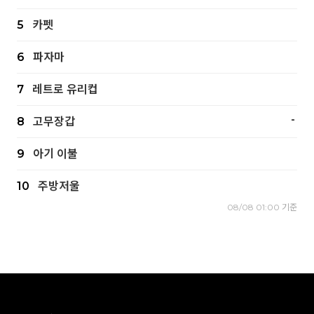
5
카펫
6
파자마
7
레트로 유리컵
-
8
고무장갑
9
아기 이불
10
주방저울
08/08 01:00 기준