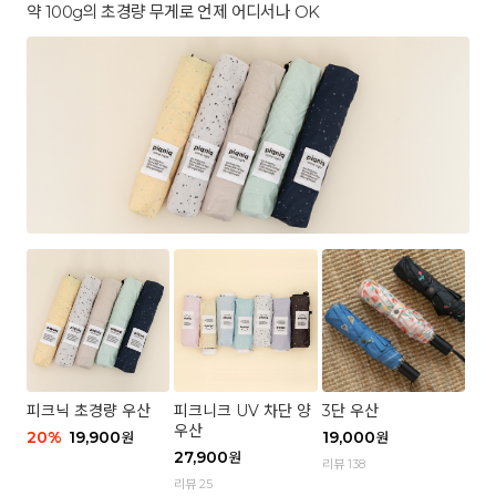
약 100g의 초경량 무게로 언제 어디서나 OK
피크닉 초경량 우산
피크니크 UV 차단 양
3단 우산
우산
20
%
19,900
19,000
원
원
27,900
원
리뷰 138
리뷰 25