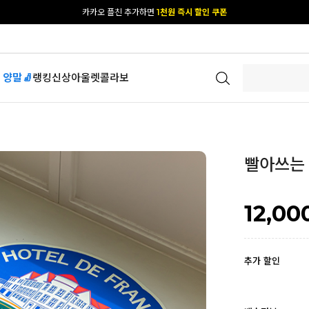
[공식몰 단독] 앱 다운받고
2% 결제 할인 받기
 양말🧦
랭킹
신상
아울렛
콜라보
빨아쓰는 
12,00
추가 할인