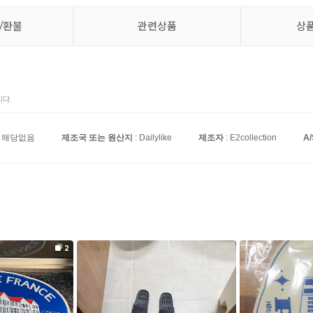
/환불
관련상품
상
다.
: 해당없음
제조국 또는 원산지
: Dailylike
제조자
: E2collection
A