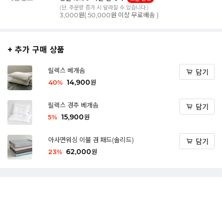
(단, 주문량 증가 시 달라질 수 있습니다.)
3,000원( 50,000원 이상 무료배송 )
+ 추가 구매 상품
릴렉스 베개솜
담기
14,900
40
%
원
릴렉스 경추 베개솜
담기
15,900
5
%
원
아사면워싱 이불 겸 패드(솔리드)
담기
62,000
23
%
원