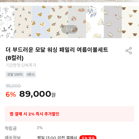
1
/
4
더 부드러운 모달 워싱 패밀리 여름이불세트
(8컬러)
기간한정 단독특가
95,000
89,000
6
%
원
앱 결제 시 2% 즉시 추가할인
3%
적립금
배송정보
평일 13:00 이전 결제시
오늘 발송