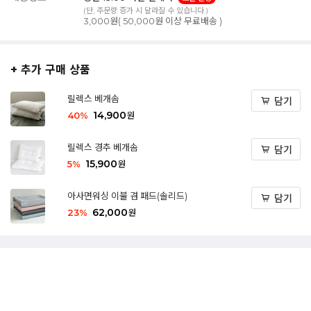
(단, 주문량 증가 시 달라질 수 있습니다.)
3,000원( 50,000원 이상 무료배송 )
+ 추가 구매 상품
릴렉스 베개솜
담기
14,900
40
%
원
릴렉스 경추 베개솜
담기
15,900
5
%
원
아사면워싱 이불 겸 패드(솔리드)
담기
62,000
23
%
원