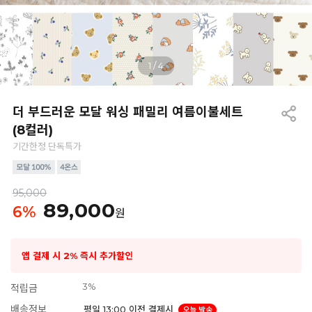
1
/
4
더 부드러운 모달 워싱 패밀리 여름이불세트
(8컬러)
기간한정 단독특가
95,000
89,000
6
%
원
앱 결제 시 2% 즉시 추가할인
3%
적립금
배송정보
평일 13:00 이전 결제시
오늘 발송