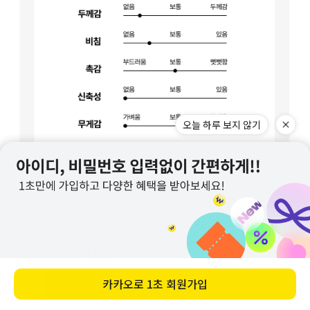
오늘 하루 보지 않기
카카오로
1초 회원가입
바로 구매하기