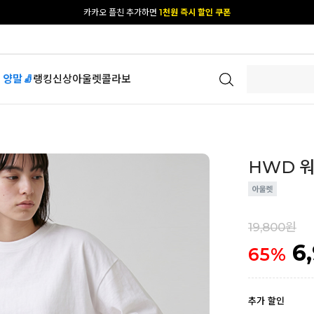
[공식몰 단독] 앱 다운받고
2% 결제 할인 받기
 양말🧦
랭킹
신상
아울렛
콜라보
HWD 워싱
19,800원
6
65
%
추가 할인