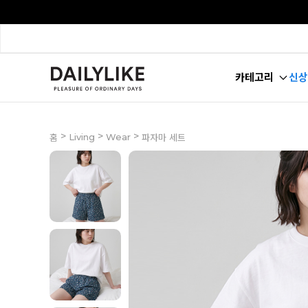
카테고리
신상
>
>
>
Living
Wear
홈
파자마 세트