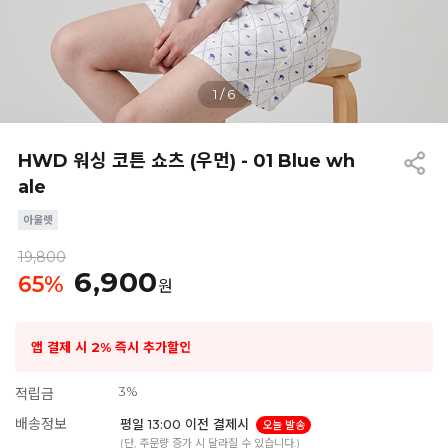
1
/
6
HWD 워싱 코튼 쇼츠 (우먼) - 01 Blue wh
ale
19,800
6,900
65
%
원
앱 결제 시 2% 즉시 추가할인
3%
적립금
배송정보
평일 13:00 이전 결제시
오늘 발송
(단, 주문량 증가 시 달라질 수 있습니다.)