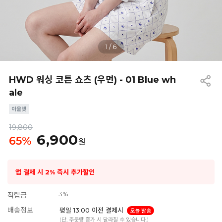
1
/
6
HWD 워싱 코튼 쇼츠 (우먼) - 01 Blue wh
ale
19,800
6,900
65
%
원
앱 결제 시 2% 즉시 추가할인
3%
적립금
배송정보
평일 13:00 이전 결제시
오늘 발송
(단, 주문량 증가 시 달라질 수 있습니다.)