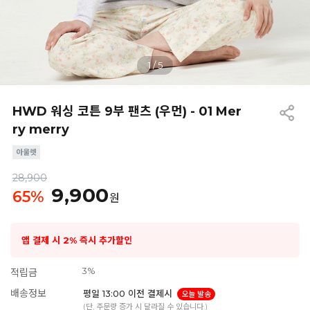
1
/
5
HWD 워싱 코튼 9부 팬츠 (우먼) - 01 Mer
ry merry
28,900
9,900
65
%
원
앱 결제 시 2% 즉시 추가할인
3%
적립금
배송정보
평일 13:00 이전 결제시
오늘 발송
(단, 주문량 증가 시 달라질 수 있습니다.)