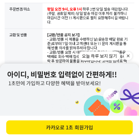
주문변경/취소
평일 오전 9시, 오후 1시
하루 2번 당일 발송 마감됩니다.
(주말, 공휴일 제외) 당일 발송 마감 이후 처리 불가하니
마감시간 이전 1:1 게시판으로 필히 요청해주시길 바랍니
다.
교환 및 반품
[교환/반품 공지 보기]
- 교환/반품 시 제품을 수령하신 날(운송장 배달 완료 기
준)로부터 7일 이내 고객센터 또는 1:1 문의 게시판을 통
해 반품 의사를 밝혀주셔야 합니다.
- 교환/반품 요청 시 데일리라이크 측에서 CJ대한통운
택배로 회수 택배 접수를 도와드리며, 택배기사님께서 연
락 후 방문하여 물품을 회수하십니다. 고객님 임의로 택
배 접수하여 반송하실 경우 추가 비용이 발생할 수 있사
오니 데일리라이크 고객센터나 1:1 문의 게시판으로 먼저
문의하시어 직원의 안내에 따라주시기 바랍니다.
- 교환/반품 배송 및 수거지 변경도 가능하니 접수 당시
요청해주시면 됩니다.
- 제품하자 및 데일리라이크 과실로 인한 교환/반품 발생
시에만 무료 맞교환/무료반품이 가능하며, 이 외의 경우
운임은 고객님께서 부담해주셔야 합니다. 물품과 함께 운
임비 동봉 시 분실될 우려가 있기에 이 경우 운임비 별도
입금 or 환불되는 금액에서 공제 가능합니다. (운임 발생
기준, 아래 내용 참고)
[일반 교환 시 / 선회수 후배송으로 진행]
회수 + 재배송 = 왕복 운임 6,000원
[일반 반품 시] 반
바로 구매하기
품 후 남은 금액에 따라 상이
- 무료 배송 후 전체 반품 시  왕복 6,000원