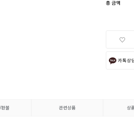
총 금액
카톡상
/환불
관련상품
상