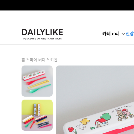
카테고리
신상
>
>
홈
마이 버디
키친