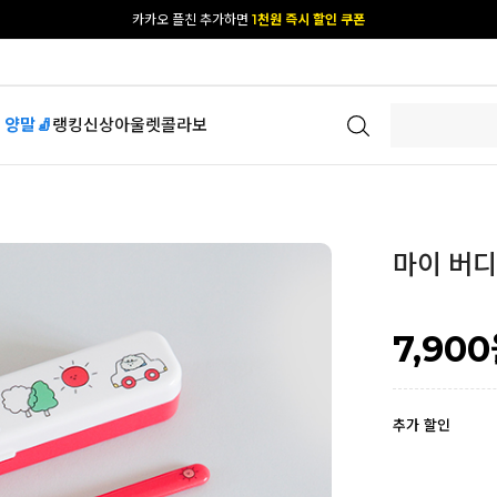
[공식몰 단독] 앱 다운받고
2% 결제 할인 받기
 양말🧦
랭킹
신상
아울렛
콜라보
마이 버디 
7,900
추가 할인