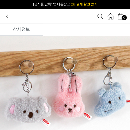
카카오 플친 추가하면
1천원 즉시 할인 쿠폰
0
상세정보