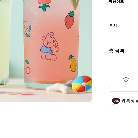
배송정보
옵션
총 금액
카톡상