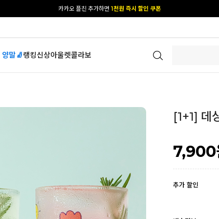
[공식몰 단독] 앱 다운받고
2% 결제 할인 받기
 양말🧦
랭킹
신상
아울렛
콜라보
[1+1]
7,900
추가 할인