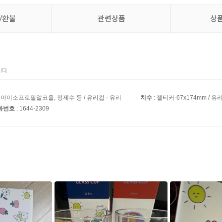
/환불
관련상품
상
다.
이소프로필알코올, 정제수 등 / 유리컵 - 유리
치수
: 젤티커-67x174mm / 유리
전화번호
: 1644-2309