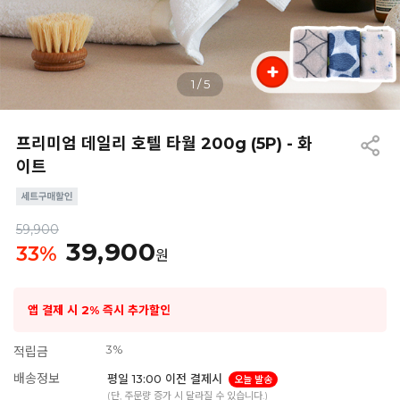
1
/
5
프리미엄 데일리 호텔 타월 200g (5P) - 화
이트
59,900
39,900
33
%
원
앱 결제 시 2% 즉시 추가할인
3%
적립금
배송정보
평일 13:00 이전 결제시
오늘 발송
(단, 주문량 증가 시 달라질 수 있습니다.)