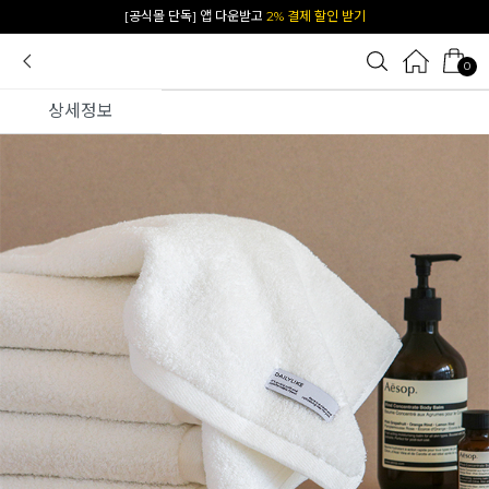
카카오 플친 추가하면
1천원 즉시 할인 쿠폰
0
상세정보