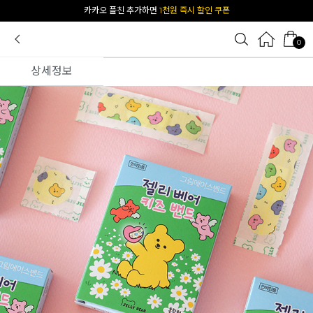
카카오 플친 추가하면
1천원 즉시 할인 쿠폰
0
상세정보