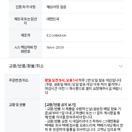
인증.허가 사항
해당사항 없음
제조국 또는 원산
대한민국
지
제조자
E2 collection
A/S 책임자와 전
1644-2309
화번호
교환/반품/환불/취소
주문변경/취소
평일 오전 9시, 오후 1시
하루 2번 당일 발송 마감됩니다.
(주말, 공휴일 제외) 당일 발송 마감 이후 처리 불가하니
마감시간 이전 1:1 게시판으로 필히 요청해주시길 바랍니
다.
교환 및 반품
[교환/반품 공지 보기]
- 교환/반품 시 제품을 수령하신 날(운송장 배달 완료 기
준)로부터 7일 이내 고객센터 또는 1:1 문의 게시판을 통
해 반품 의사를 밝혀주셔야 합니다.
- 교환/반품 요청 시 데일리라이크 측에서 CJ대한통운
택배로 회수 택배 접수를 도와드리며, 택배기사님께서 연
락 후 방문하여 물품을 회수하십니다. 고객님 임의로 택