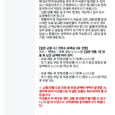
배 접수하여 반송하실 경우 추가 비용이 발생할 수 있사
오니 데일리라이크 고객센터나 1:1 문의 게시판으로 먼저
문의하시어 직원의 안내에 따라주시기 바랍니다.
- 교환/반품 배송 및 수거지 변경도 가능하니 접수 당시
요청해주시면 됩니다.
- 제품하자 및 데일리라이크 과실로 인한 교환/반품 발생
시에만 무료 맞교환/무료반품이 가능하며, 이 외의 경우
운임은 고객님께서 부담해주셔야 합니다. 물품과 함께 운
임비 동봉 시 분실될 우려가 있기에 이 경우 운임비 별도
입금 or 환불되는 금액에서 공제 가능합니다. (운임 발생
기준, 아래 내용 참고)
[일반 교환 시 / 선회수 후배송으로 진행]
회수 + 재배송 = 왕복 운임 6,000원
[일반 반품 시] 반
품 후 남은 금액에 따라 상이
- 무료 배송 후 전체 반품 시  왕복 6,000원
- 초기 운임 부담 후 전체 반품 시  초기 운임 포함된 총
금액에서 6,000원 차감 후 취소
- 무료 배송 후 전체 반품 시  왕복 6,000원
- 초기 운임 부담 후 부분 반품 시  편도 3,000원 차감
후 부분 취소
※ 교환/반품으로 인한 총 주문금액에 차액이 발생할 시,
경우에 따라 사은품으로 지급된 상품도 회수되어야 할 수
있습니다.
사은품이 미 회수된 경우 교환 및 반품이 불가할 수 있으
니, 이 점 역시 반드시 고객센터로 문의해주시기 바랍니
다.