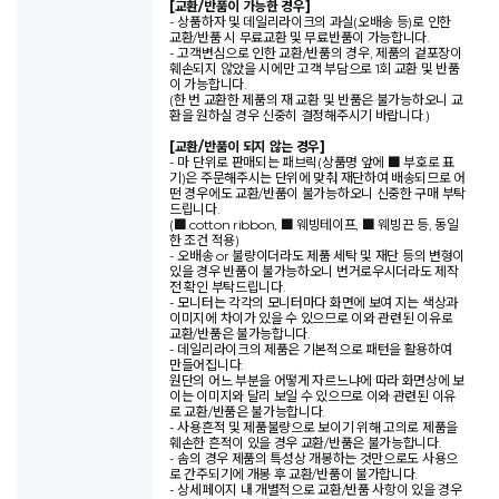
[교환/반품이 가능한 경우]
- 상품하자 및 데일리라이크의 과실(오배송 등)로 인한
교환/반품 시 무료교환 및 무료반품이 가능합니다.
- 고객변심으로 인한 교환/반품의 경우, 제품의 겉포장이
훼손되지 않았을 시에만 고객 부담으로 1회 교환 및 반품
이 가능합니다.
(한 번 교환한 제품의 재 교환 및 반품은 불가능하오니 교
환을 원하실 경우 신중히 결정해주시기 바랍니다.)
[교환/반품이 되지 않는 경우]
- 마 단위로 판매되는 패브릭(상품명 앞에 ■ 부호로 표
기)은 주문해주시는 단위에 맞춰 재단하여 배송되므로 어
떤 경우에도 교환/반품이 불가능하오니 신중한 구매 부탁
드립니다.
(■ cotton ribbon, ■ 웨빙테이프, ■ 웨빙끈 등, 동일
한 조건 적용)
- 오배송 or 불량이더라도 제품 세탁 및 재단 등의 변형이
있을 경우 반품이 불가능하오니 번거로우시더라도 제작
전 확인 부탁드립니다.
- 모니터는 각각의 모니터마다 화면에 보여 지는 색상과
이미지에 차이가 있을 수 있으므로 이와 관련된 이유로
교환/반품은 불가능합니다.
- 데일리라이크의 제품은 기본적으로 패턴을 활용하여
만들어집니다.
원단의 어느 부분을 어떻게 자르느냐에 따라 화면상에 보
이는 이미지와 달리 보일 수 있으므로 이와 관련된 이유
로 교환/반품은 불가능합니다.
- 사용흔적 및 제품불량으로 보이기 위해 고의로 제품을
훼손한 흔적이 있을 경우 교환/반품은 불가능합니다.
- 솜의 경우 제품의 특성상 개봉하는 것만으로도 사용으
로 간주되기에 개봉 후 교환/반품이 불가합니다.
- 상세페이지 내 개별적으로 교환/반품 사항이 있을 경우