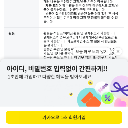
해당 내용을 우선하여 교환/반품 기준이 적용됩니다.
- 제품 포장이 훼손됐을 경우 어떠한 경우에서도 교환/반
품이 불가능하오니 신중한 구매 부탁드립니다.
- 반품이 접수되었더라도 반송된 물품 상태 확인 후 사용
흔적이나 훼손 여부에 따라 교환 및 환불이 불가할 수 있
습니다.
환불
환불은 적립금/예치금 환불 및 결제취소가 가능합니다.
결제취소의 경우 고객님께서 결제해주신 수단으로만 환
불이 가능합니다. 카드결제건 취소 및 환불 시 현금환불
은 불가합니다.
반품건 수령 및 물품 확인 후 환불 절차가 진행되며, 신용
오늘 하루 보지 않기
카드 및 휴대폰 결제의 경우 결제일자에 맞추어 대금이
청구될 수도 있습니다. 이 경우 익월 대금청구 시 카드사
에서 환급 처리됩니다.
※
결제수단별 환불 가능한 수단
- 카드결제 : 카드취소 및 적립금 환불만 가능
- 무통장 입금, 실시간계좌이체 등 현금 결제 : 현금 환불
및 예치금 환불
- 핸드폰 결제 : 핸드폰 결제 취소 및 적립금 환불
핸드폰 결제의 경우, 통신사 정책 상 '당월 취소'만 가능합
니다.
예를 들어, 5월 31일 결제 후 6월 1일 결제 취소를 희망하
실 경우,
날짜로는 하루 차이라도 월이 바뀌어 통신사 정책 상 결
제 취소가 불가능하오니, 이 경우 부득이하게 적립금 환
불만 가능합니다. 양해 부탁드립니다.
카카오로
1초 회원가입
바로 구매하기