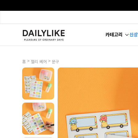
카테고리
신상
>
>
홈
젤리 베어
문구