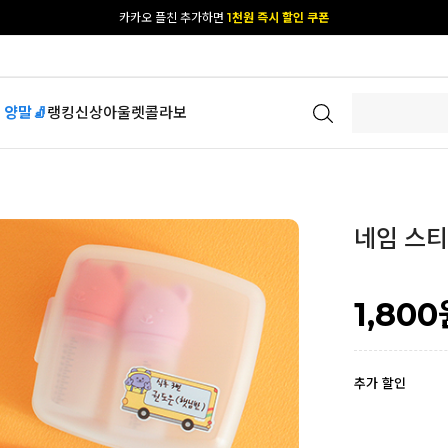
[공식몰 단독] 앱 다운받고
2% 결제 할인 받기
 양말🧦
랭킹
신상
아울렛
콜라보
네임 스티커
1,800
추가 할인