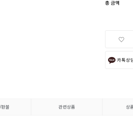
총 금액
카톡상
/환불
관련상품
상