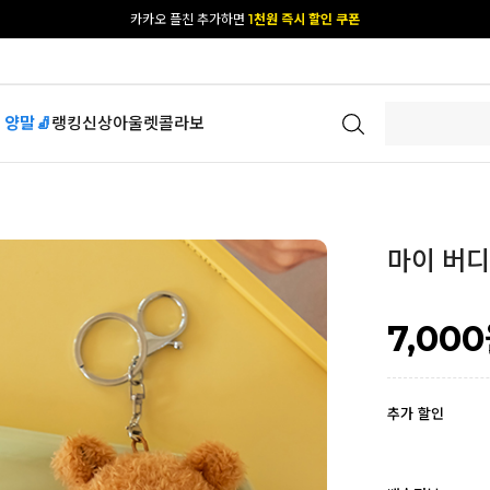
카카오 플친 추가하면
1천원 즉시 할인 쿠폰
[공식몰 단독] 앱 다운받고
2% 결제 할인 받기
 양말🧦
랭킹
신상
아울렛
콜라보
마이 버디 
7,000
추가 할인