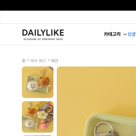
카테고리
신상
>
>
홈
마이 버디
패션