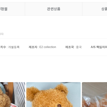
/환불
관련상품
상
다.
치수
: 개별등록
제조자
: E2 collection
제조국
: 중국
A/S 책임자