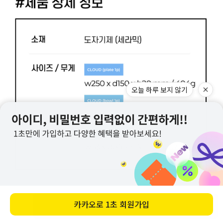
오늘 하루 보지 않기
카카오로
1초 회원가입
바로 구매하기