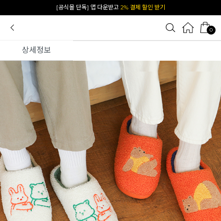
카카오 플친 추가하면
1천원 즉시 할인 쿠폰
0
상세정보