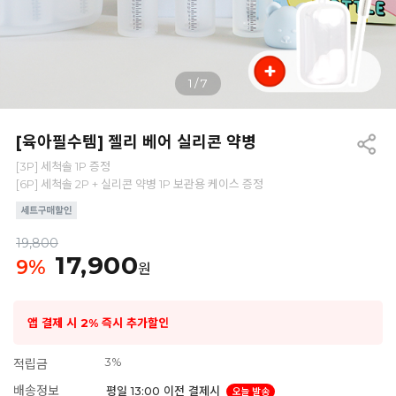
1
/
7
[육아필수템] 젤리 베어 실리콘 약병
[3P] 세척솔 1P 증정
[6P] 세척솔 2P + 실리콘 약병 1P 보관용 케이스 증정
19,800
17,900
9
%
원
앱 결제 시 2% 즉시 추가할인
3%
적립금
배송정보
평일 13:00 이전 결제시
오늘 발송