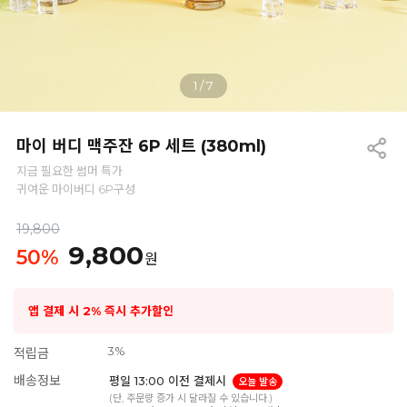
1
/
7
마이 버디 맥주잔 6P 세트 (380ml)
지금 필요한 썸머 특가
귀여운 마이버디 6P구성
19,800
9,800
50
%
원
앱 결제 시 2% 즉시 추가할인
3%
적립금
배송정보
평일 13:00 이전 결제시
오늘 발송
(단, 주문량 증가 시 달라질 수 있습니다.)