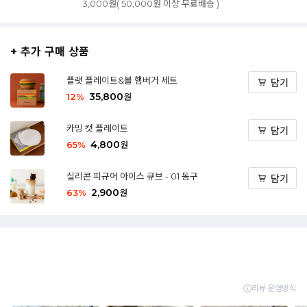
3,000원( 50,000원 이상 무료배송 )
+ 추가 구매 상품
플랫 플레이트&볼 햄버거 세트
담기
35,800
12
%
원
카밍 캣 플레이트
담기
4,800
65
%
원
실리콘 피규어 아이스 큐브 - 01 동구
담기
2,900
63
%
원