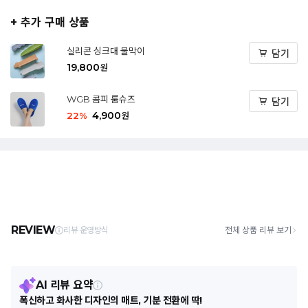
+ 추가 구매 상품
실리콘 싱크대 물막이
담기
19,800
원
WGB 콤피 룸슈즈
담기
4,900
22
%
원