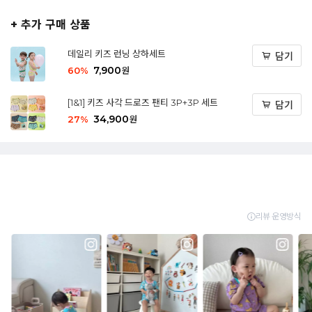
+ 추가 구매 상품
데일리 키즈 런닝 상하세트
담기
7,900
60
%
원
[1&1] 키즈 사각 드로즈 팬티 3P+3P 세트
담기
34,900
27
%
원