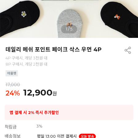
1
/
5
데일리 메쉬 포인트 페이크 삭스 우먼 4P
4P 구매시, 개당 3천원 대
8P 구매시, 개당 2천원 대
17,000
12,900
24
%
원
앱 결제 시 2% 즉시 추가할인
3%
적립금
배송정보
평일 13:00 이전 결제시
오늘 발송