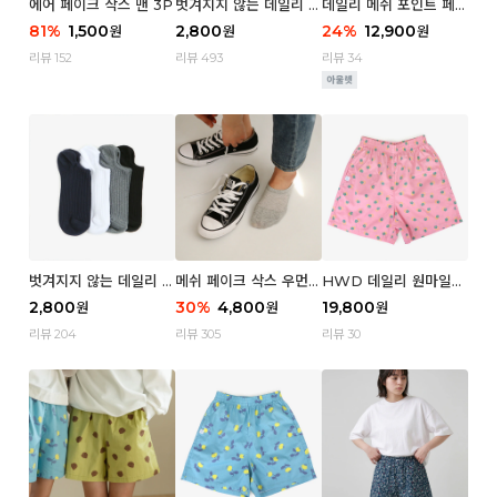
에어 페이크 삭스 맨 3P
벗겨지지 않는 데일리 페
데일리 메쉬 포인트 페이
이크 삭스 (우먼)
크 삭스 우먼 4P
81
%
1,500
2,800
24
%
12,900
원
원
원
리뷰 152
리뷰 493
리뷰 34
벗겨지지 않는 데일리 페
메쉬 페이크 삭스 우먼 3
HWD 데일리 원마일
이크 삭스 (맨)
P
쇼츠 - 04 Aroma (우
2,800
30
%
4,800
19,800
원
원
원
먼)
리뷰 204
리뷰 305
리뷰 30