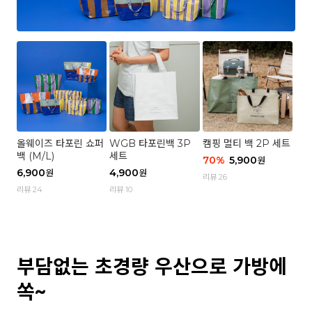
올웨이즈 타포린 쇼퍼
WGB 타포린백 3P
캠핑 멀티 백 2P 세트
백 (M/L)
세트
70
%
5,900
원
6,900
4,900
원
원
리뷰 26
리뷰 24
리뷰 10
부담없는 초경량 우산으로 가방에
쏙~