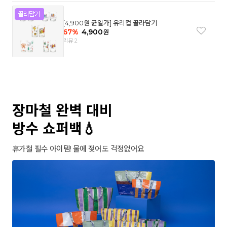
[4,900원 균일가] 유리컵 골라담기
67
%
4,900
원
리뷰 2
장마철 완벽 대비
방수 쇼퍼백💧
휴가철 필수 아이템! 물에 젖어도 걱정없어요