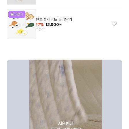
핸들 플레이트 골라담기
17
%
13,900
원
리뷰 11