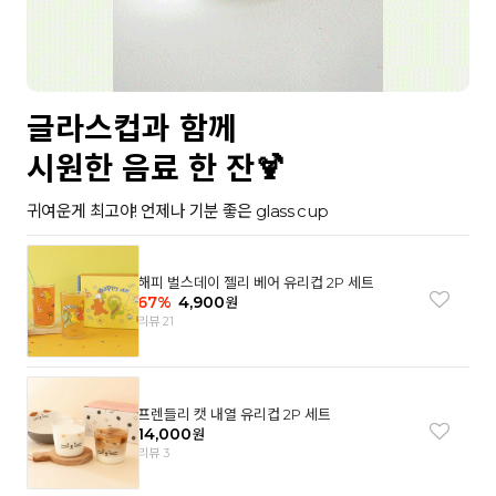
글라스컵과 함께
시원한 음료 한 잔🍹
귀여운게 최고야! 언제나 기분 좋은 glass cup
해피 벌스데이 젤리 베어 유리컵 2P 세트
67
%
4,900
원
리뷰 21
프렌들리 캣 내열 유리컵 2P 세트
14,000
원
리뷰 3