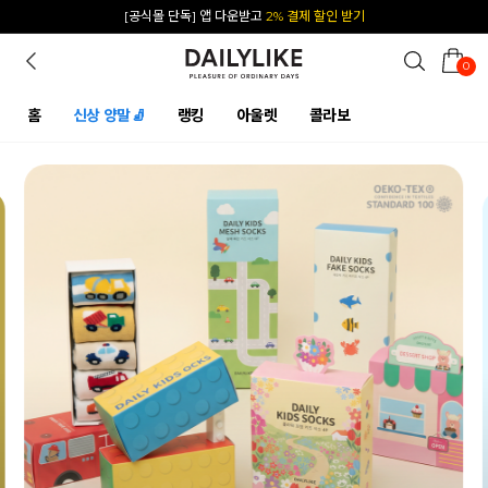
카카오 플친 추가하면
1천원 즉시 할인 쿠폰
0
홈
신상 양말🧦
랭킹
아울렛
콜라보