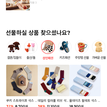
리뷰 3
선물하실 상품 찾으셨나요?
결혼/집들이
출산/돌
키즈패션
주방템 선물
가벼운 선물
성인패션
쿠키 스트라이프 삭스 우
데일리 컬러풀 리브 삭스
올데이즈 팔레트 삭스 우
먼 2P
우먼 3P 세트
먼 5P
32
%
8,700
38
%
11,100
18,900
원
원
원