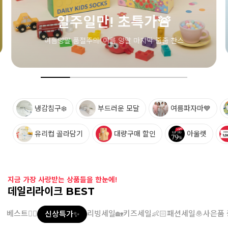
냉감침구❄️
부드러운 모달
여름파자마💙
유리컵 골라담기
대량구매 할인
아울렛
지금 가장 사랑받는 상품들을 한눈에!
데일리라이크 BEST
베스트👍🏻
리빙세일🏡
키즈세일👶🏻
패션세일🧆
사은품 
신상특가✨