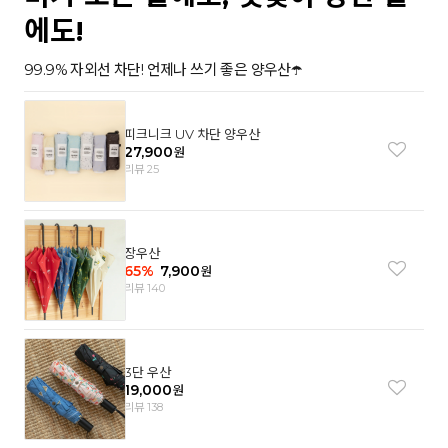
에도!
99.9% 자외선 차단! 언제나 쓰기 좋은 양우산☂️
피크니크 UV 차단 양우산
27,900
원
리뷰 25
장우산
65
%
7,900
원
리뷰 140
3단 우산
19,000
원
리뷰 138