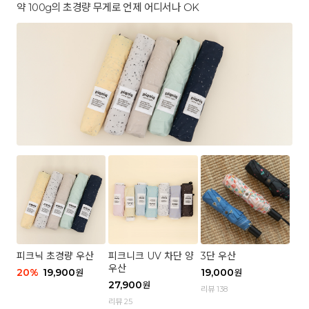
약 100g의 초경량 무게로 언제 어디서나 OK
피크닉 초경량 우산
피크니크 UV 차단 양
3단 우산
우산
20
%
19,900
19,000
원
원
27,900
원
리뷰 138
리뷰 25