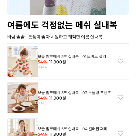
여름에도 걱정없는 메쉬 실내복
바람 솔솔~ 통품이 좋아 시원하고 쾌적한 여름 실내복
보들 밤부메쉬 5부 실내복 - 01 토마토 젤리 베
어
54
%
11,900
원
리뷰 4
보들 밤부메쉬 5부 실내복 - 03 두들링 프렌즈
54
%
11,900
원
리뷰 3
보들 밤부메쉬 5부 실내복 - 04 컬러팝 퍼피
54
%
11,900
원