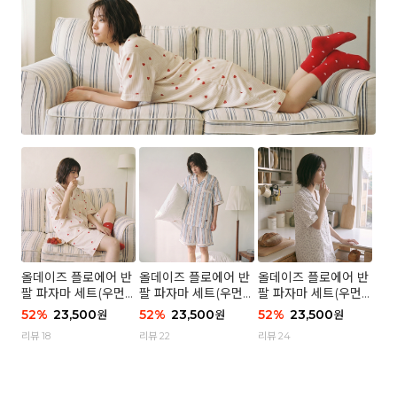
올데이즈 플로에어 반
올데이즈 플로에어 반
올데이즈 플로에어 반
팔 파자마 세트(우먼)
팔 파자마 세트(우먼)
팔 파자마 세트(우먼)
- 04 하트 컨페티
- 03 브리즈 스트라이
- 01 포슬 가든
52
%
23,500
52
%
23,500
52
%
23,500
원
원
원
프
리뷰 18
리뷰 22
리뷰 24