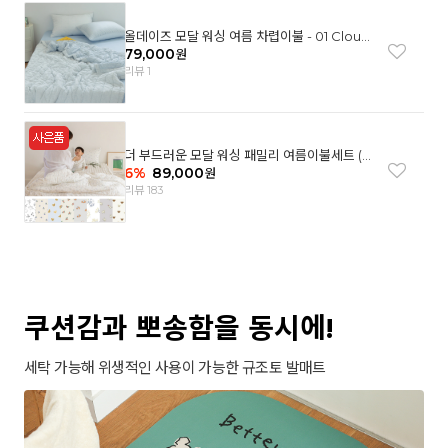
올데이즈 모달 워싱 여름 차렵이불 - 01 Cloud
garden(SS)
79,000
원
리뷰 1
더 부드러운 모달 워싱 패밀리 여름이불세트 (8
컬러)
6
%
89,000
원
리뷰 183
쿠션감과 뽀송함을 동시에!
세탁 가능해 위생적인 사용이 가능한 규조토 발매트