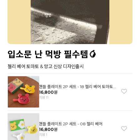
입소문 난 먹방 필수템🥭
젤리 베어 토마토 & 망고 신상 디자인출시
핸들 플레이트 2P 세트 - 18 젤리 베어 토마토
& 망고
16,800
원
리뷰 11
핸들 플레이트 2P 세트 - 08 젤리 베어
16,800
원
리뷰 1