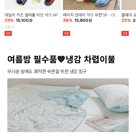
데일리 키즈 컬러풀 리브 삭스 6P -
레이지 선데이 삭스 우먼 5P - 01 G
클래식 오
03 세트
39
%
15,100
athering
38
%
15,900
세트
33
%
2
원
원
리뷰 15
여름밤 필수품💙냉감 차렵이불
무더운 밤에도 쾌적한 숙면을 위한 냉감 침구