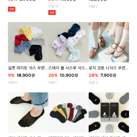
리뷰 15
리뷰 2
실켓 라이트 삭스 우먼 3
스테이 쿨 시스루 삭스
로지 코튼 니삭스 우먼 1
P
우먼 2P
P
9
%
18,900
26
%
10,900
28
%
7,900
원
원
원
리뷰 9
리뷰 1
리뷰 3