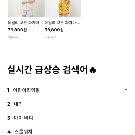
데일리 코튼 파자마 반
데일리 코튼 파자마 반
팔 세트 (우먼) - 02
팔 세트 (우먼) - 01 Mi
39,800
39,800
원
원
Blue cherry
z
리뷰 40
리뷰 40
실시간 급상승 검색어🔥
-
1
어린이집양말
2
내의
3
마이 버디
4
스톱워치