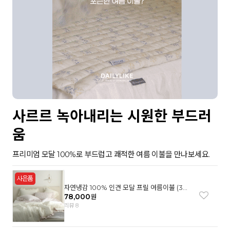
사르르 녹아내리는 시원한 부드러
움
프리미엄 모달 100%로 부드럽고 쾌적한 여름 이불을 만나보세요.
자연냉감 100% 인견 모달 프릴 여름이불 (3컬
러)
78,000
원
리뷰 8