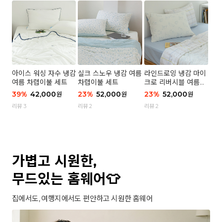
아이스 워싱 자수 냉감
실크 스노우 냉감 여름
라인드로잉 냉감 마이
여름 차렵이불 세트
차렵이불 세트
크로 리버시블 여름이
불 세트
39
%
42,000
23
%
52,000
23
%
52,000
원
원
원
리뷰 3
리뷰 2
리뷰 2
가볍고 시원한,
무드있는 홈웨어👕
집에서도, 여행지에서도 편안하고 시원한 홈웨어