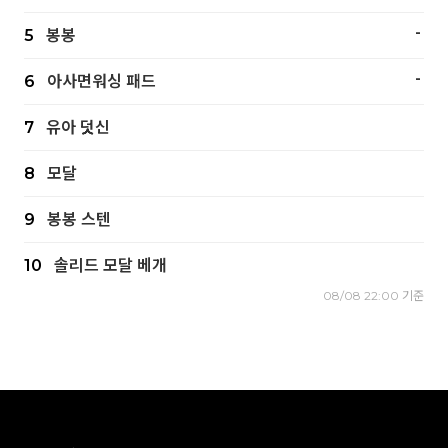
-
5
봉봉
-
6
아사면워싱 패드
7
유아 덧신
8
모달
9
봉봉 스텐
10
솔리드 모달 베개
08/08 22:00 기준