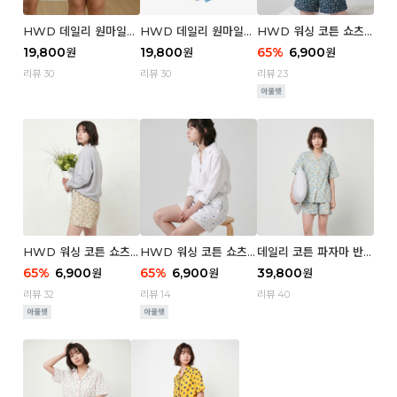
HWD 데일리 원마일
HWD 데일리 원마일
HWD 워싱 코튼 쇼츠
쇼츠 - 03 Poodle (우
쇼츠 - 02 Chouchou
(우먼) - 03 Berry tre
19,800
19,800
65
%
6,900
원
원
원
먼)
(우먼)
e
리뷰 30
리뷰 30
리뷰 23
HWD 워싱 코튼 쇼츠
HWD 워싱 코튼 쇼츠
데일리 코튼 파자마 반팔
(우먼) - 02 Retro flo
(우먼) - 01 Blue whal
세트 (우먼) - 03 Sum
65
%
6,900
65
%
6,900
39,800
원
원
원
wer
e
mer lane
리뷰 32
리뷰 14
리뷰 40