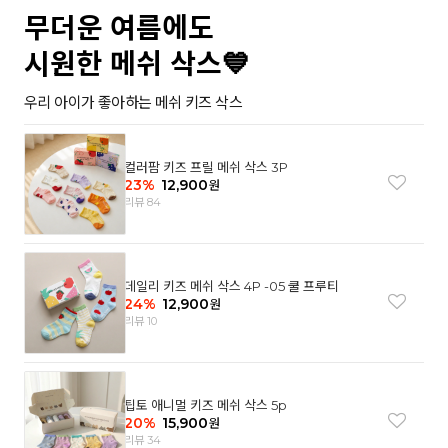
무더운 여름에도
시원한 메쉬 삭스💙
우리 아이가 좋아하는 메쉬 키즈 삭스
컬러팜 키즈 프릴 메쉬 삭스 3P
23
%
12,900
원
리뷰 84
데일리 키즈 메쉬 삭스 4P -05 쿨 프루티
24
%
12,900
원
리뷰 10
팁토 애니멀 키즈 메쉬 삭스 5p
20
%
15,900
원
리뷰 34