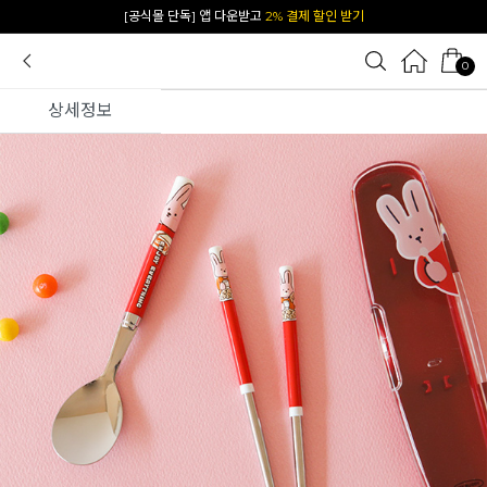
카카오 플친 추가하면
1천원 즉시 할인 쿠폰
0
상세정보