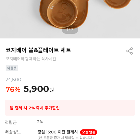
1
/
7
코지베어 볼&플레이트 세트
코지베어와 함께하는 식사시간
24,800
5,900
76
%
원
앱 결제 시 2% 즉시 추가할인
3%
적립금
배송정보
평일 13:00 이전 결제시
오늘 발송
(단, 주문량 증가 시 달라질 수 있습니다.)