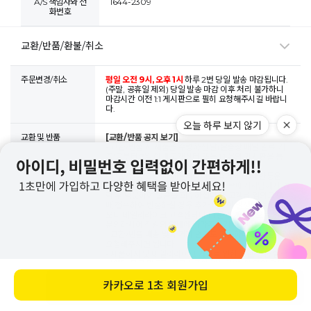
A/S 책임자와 전
1644-2309
화번호
교환/반품/환불/취소
주문변경/취소
평일 오전 9시, 오후 1시
하루 2번 당일 발송 마감됩니다.
(주말, 공휴일 제외) 당일 발송 마감 이후 처리 불가하니
마감시간 이전 1:1 게시판으로 필히 요청해주시길 바랍니
다.
교환 및 반품
[교환/반품 공지 보기]
- 교환/반품 시 제품을 수령하신 날(운송장 배달 완료 기
준)로부터 7일 이내 고객센터 또는 1:1 문의 게시판을 통
해 반품 의사를 밝혀주셔야 합니다.
- 교환/반품 요청 시 데일리라이크 측에서 CJ대한통운
택배로 회수 택배 접수를 도와드리며, 택배기사님께서 연
락 후 방문하여 물품을 회수하십니다. 고객님 임의로 택
배 접수하여 반송하실 경우 추가 비용이 발생할 수 있사
오니 데일리라이크 고객센터나 1:1 문의 게시판으로 먼저
문의하시어 직원의 안내에 따라주시기 바랍니다.
- 교환/반품 배송 및 수거지 변경도 가능하니 접수 당시
요청해주시면 됩니다.
- 제품하자 및 데일리라이크 과실로 인한 교환/반품 발생
시에만 무료 맞교환/무료반품이 가능하며, 이 외의 경우
운임은 고객님께서 부담해주셔야 합니다. 물품과 함께 운
임비 동봉 시 분실될 우려가 있기에 이 경우 운임비 별도
바로 구매하기
입금 or 환불되는 금액에서 공제 가능합니다. (운임 발생
오늘 하루 보지 않기
기준, 아래 내용 참고)