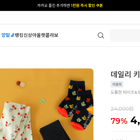
[공식몰 단독] 앱 다운받고
2% 결제 할인 받기
 양말🧦
랭킹
신상
아울렛
콜라보
데일리 키
도톰한 타이즈&
24,000원
4
79
%