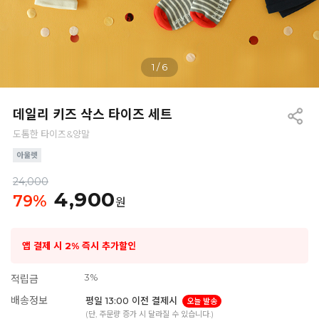
1
/
6
데일리 키즈 삭스 타이즈 세트
도톰한 타이즈&양말
24,000
4,900
79
%
원
앱 결제 시 2% 즉시 추가할인
3%
적립금
배송정보
평일 13:00 이전 결제시
오늘 발송
(단, 주문량 증가 시 달라질 수 있습니다.)