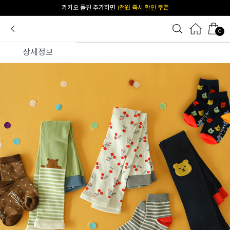
[공식몰 단독] 앱 다운받고
2% 결제 할인 받기
카카오 플친 추가하면
1천원 즉시 할인 쿠폰
0
상세정보