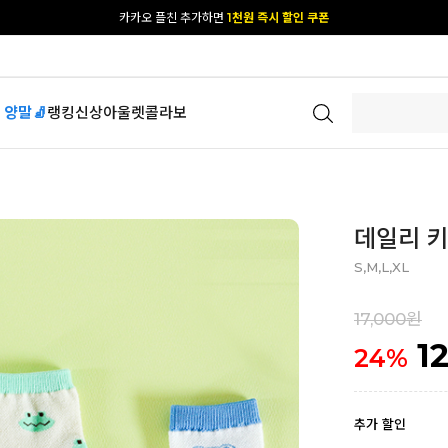
[공식몰 단독] 앱 다운받고
2% 결제 할인 받기
 양말🧦
랭킹
신상
아울렛
콜라보
데일리 키
S,M,L,XL
17,000원
1
24
%
추가 할인