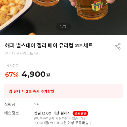
1
/
7
해피 벌스데이 젤리 베어 유리컵 2P 세트
홈카페 위시리스트 1위
14,900
4,900
67
%
원
앱 결제 시 2% 즉시 추가할인
3%
적립금
배송정보
평일 13:00 이전 결제시
오늘 발송
(단, 주문량 증가 시 달라질 수 있습니다.)
3,000원( 50,000원 이상 무료배송 )