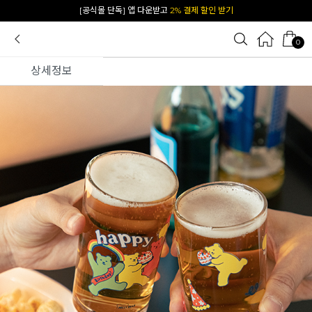
카카오 플친 추가하면
1천원 즉시 할인 쿠폰
0
상세정보