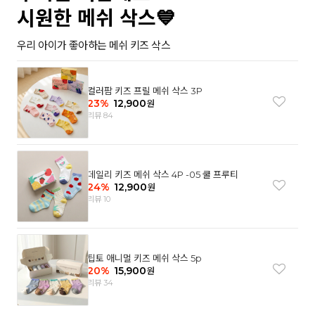
시원한 메쉬 삭스💙
우리 아이가 좋아하는 메쉬 키즈 삭스
컬러팜 키즈 프릴 메쉬 삭스 3P
23
%
12,900
원
리뷰 84
데일리 키즈 메쉬 삭스 4P -05 쿨 프루티
24
%
12,900
원
리뷰 10
팁토 애니멀 키즈 메쉬 삭스 5p
20
%
15,900
원
리뷰 34