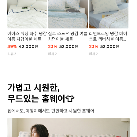
아이스 워싱 자수 냉감
실크 스노우 냉감 여름
라인드로잉 냉감 마이
여름 차렵이불 세트
차렵이불 세트
크로 리버시블 여름이
불 세트
39
%
42,000
23
%
52,000
23
%
52,000
원
원
원
리뷰 3
리뷰 2
리뷰 2
가볍고 시원한,
무드있는 홈웨어👕
집에서도, 여행지에서도 편안하고 시원한 홈웨어