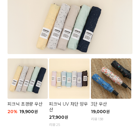
피크닉 초경량 우산
피크닉 UV 차단 양우
3단 우산
산
20
%
19,900
19,000
원
원
27,900
원
리뷰 138
리뷰 25