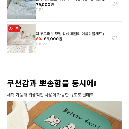
garden(SS)
79,000
원
리뷰 1
더 부드러운 모달 워싱 패밀리 여름이불세트 (8
컬러)
6
%
89,000
원
리뷰 183
쿠션감과 뽀송함을 동시에!
세탁 가능해 위생적인 사용이 가능한 규조토 발매트