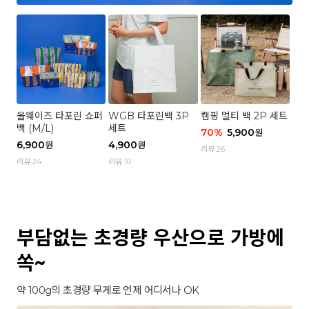
올웨이즈 타포린 쇼퍼
WGB 타포린백 3P
캠핑 멀티 백 2P 세트
백 (M/L)
세트
70
%
5,900
원
6,900
4,900
원
원
리뷰 26
리뷰 24
리뷰 10
부담없는 초경량 우산으로 가방에
쏙~
약 100g의 초경량 무게로 언제 어디서나 OK