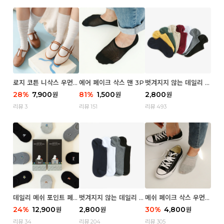
로지 코튼 니삭스 우먼 1
에어 페이크 삭스 맨 3P
벗겨지지 않는 데일리 페
P
이크 삭스 (우먼)
28
%
7,900
81
%
1,500
2,800
원
원
원
리뷰 3
리뷰 151
리뷰 493
데일리 메쉬 포인트 페이
벗겨지지 않는 데일리 페
메쉬 페이크 삭스 우먼 3
크 삭스 우먼 4P
이크 삭스 (맨)
P
24
%
12,900
2,800
30
%
4,800
원
원
원
리뷰 34
리뷰 204
리뷰 305