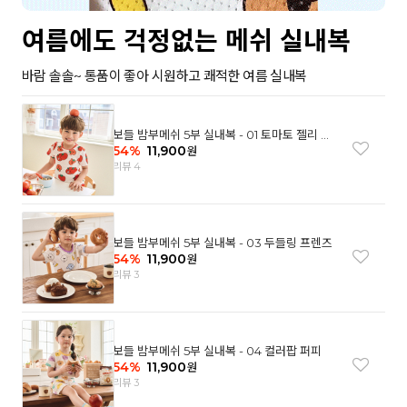
여름에도 걱정없는 메쉬 실내복
바람 솔솔~ 통품이 좋아 시원하고 쾌적한 여름 실내복
보들 밤부메쉬 5부 실내복 - 01 토마토 젤리 베
어
54
%
11,900
원
리뷰 4
보들 밤부메쉬 5부 실내복 - 03 두들링 프렌즈
54
%
11,900
원
리뷰 3
보들 밤부메쉬 5부 실내복 - 04 컬러팝 퍼피
54
%
11,900
원
리뷰 3