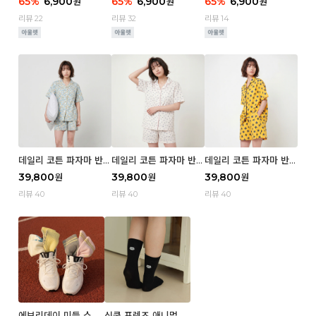
65
%
6,900
65
%
6,900
65
%
6,900
원
원
원
e
wer
e
리뷰 22
리뷰 32
리뷰 14
데일리 코튼 파자마 반팔
데일리 코튼 파자마 반팔
데일리 코튼 파자마 반팔
세트 (우먼) - 03 Sum
세트 (우먼) - 02 Blue
세트 (우먼) - 01 Miz
39,800
39,800
39,800
원
원
원
mer lane
cherry
리뷰 40
리뷰 40
리뷰 40
에브리데이 미들 스포
심쿵 프렌즈 애니멀 삭