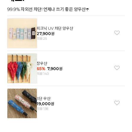
99.9% 자외선 차단! 언제나 쓰기 좋은 양우산☂️
피크닉 UV 차단 양우산
27,900
원
리뷰 25
장우산
65
%
7,900
원
리뷰 140
3단 우산
19,000
원
리뷰 138