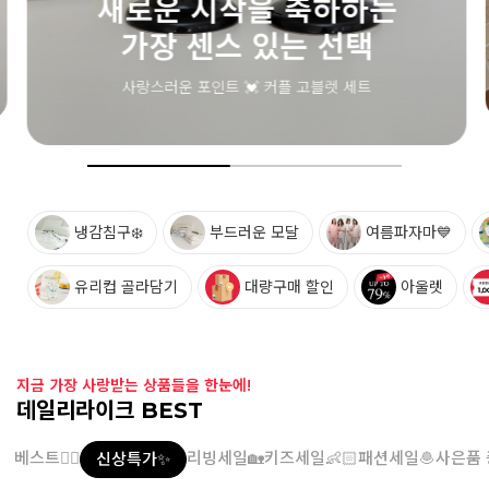
새로운 시작을 축하하는
가장 센스 있는 선택
사랑스러운 포인트 💓 커플 고블렛 세트
냉감침구❄️
부드러운 모달
여름파자마💙
유리컵 골라담기
대량구매 할인
아울렛
지금 가장 사랑받는 상품들을 한눈에!
데일리라이크 BEST
베스트👍🏻
리빙세일🏡
키즈세일👶🏻
패션세일🧆
사은품 
신상특가✨