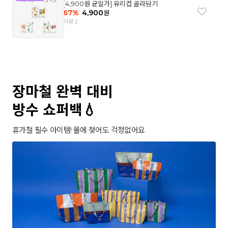
[4,900원 균일가] 유리컵 골라담기
67
%
4,900
원
리뷰 2
장마철 완벽 대비
방수 쇼퍼백💧
휴가철 필수 아이템! 물에 젖어도 걱정없어요