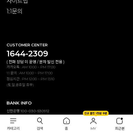
사이트맵
1:1문의
확인
CUSTOMER CENTER
1644-2309
( 전화 상담 미 운영 / 문자 발신 전용 )
카카오톡 : AM 10:00 ~ PM 17:00
1:1 문의 : AM 10:00 ~ PM 17:00
점심시간 : PM 12:00 ~ PM 13:10
(토,일,공휴일 휴무)
BANK INFO
신한은행 100-030-530912
신규 플친 1천원 쿠폰
(주)이투컬렉션
입금자명 불일치 시 자동 연동되지않습니다.
카테고리
검색
홈
MY
최근본
고객센터(카톡,1:1문의)로 확인해 주세요.