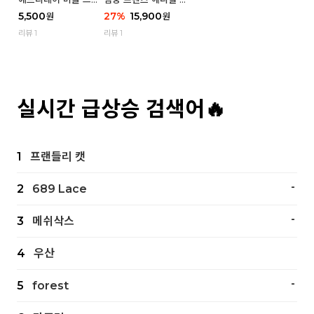
츠 삭스 우먼 1P
스 우먼 4P - 03 흑백
5,500
27
%
15,900
원
원
냥
리뷰 1
리뷰 1
실시간 급상승 검색어🔥
1
프랜들리 캣
-
2
689 Lace
-
3
메쉬삭스
4
우산
-
5
forest