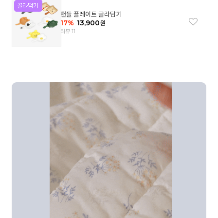
핸들 플레이트 골라담기
17
%
13,900
원
리뷰 11