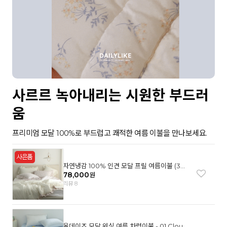
사르르 녹아내리는 시원한 부드러
움
프리미엄 모달 100%로 부드럽고 쾌적한 여름 이불을 만나보세요.
자연냉감 100% 인견 모달 프릴 여름이불 (3컬
러)
78,000
원
리뷰 8
올데이즈 모달 워싱 여름 차렵이불 - 01 Cloud