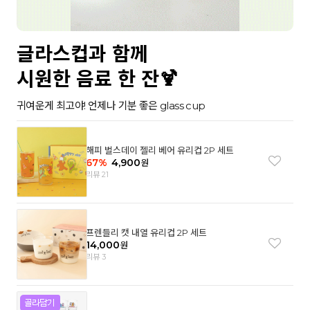
글라스컵과 함께
시원한 음료 한 잔🍹
귀여운게 최고야! 언제나 기분 좋은 glass cup
해피 벌스데이 젤리 베어 유리컵 2P 세트
67
%
4,900
원
리뷰 21
프렌들리 캣 내열 유리컵 2P 세트
14,000
원
리뷰 3