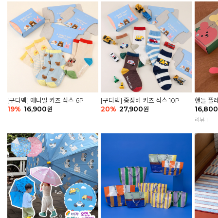
[구디백] 애니멀 키즈 삭스 6P
[구디백] 중장비 키즈 삭스 10P
핸들 플레
19
%
16,900
20
%
27,900
어 토마토
16,800
원
원
리뷰 11