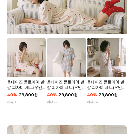
올데이즈 플로에어 반
올데이즈 플로에어 반
올데이즈 플로에어 반
팔 파자마 세트(우먼)
팔 파자마 세트(우먼)
팔 파자마 세트(우먼)
- 04 하트 컨페티
- 03 브리즈 스트라이
- 01 포슬 가든
40
%
29,800
40
%
29,800
40
%
29,800
원
원
원
프
리뷰 18
리뷰 22
리뷰 24