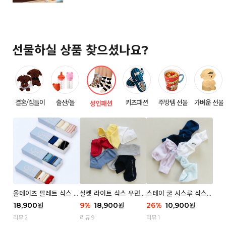
선물하실 상품 찾으셨나요?
결혼/집들이
출산/돌
키즈패션
주방템 선물
가벼운 선물
성인패션
올데이즈 팔레트 삭스 우
실켓 라이트 삭스 우먼 3
스테이 쿨 시스루 삭스
먼 5P
P
우먼 2P
18,900
9
%
18,900
26
%
10,900
원
원
원
리뷰 2
리뷰 9
리뷰 1