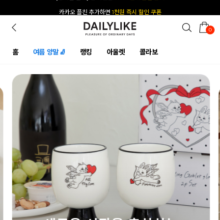
카카오 플친 추가하면
1천원 즉시 할인 쿠폰
0
홈
여름 양말🧦
랭킹
아울렛
콜라보