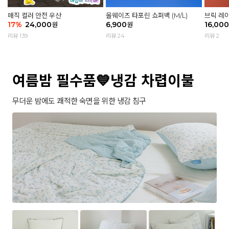
매직 컬러 안전 우산
올웨이즈 타포린 쇼퍼백 (M/L)
브릭 레
17
%
24,000
6,900
16,000
원
원
리뷰 139
리뷰 24
리뷰 2
여름밤 필수품💙냉감 차렵이불
무더운 밤에도 쾌적한 숙면을 위한 냉감 침구