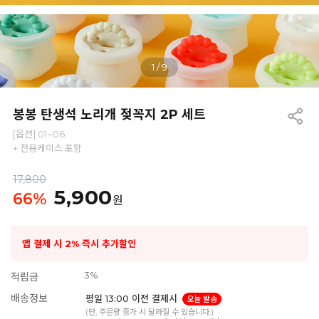
1
/
9
봉봉 탄생석 노리개 젖꼭지 2P 세트
[옵션] 01~06
+ 전용케이스 포함
17,800
5,900
66
%
원
앱 결제 시 2% 즉시 추가할인
3%
적립금
배송정보
평일 13:00 이전 결제시
오늘 발송
(단, 주문량 증가 시 달라질 수 있습니다.)