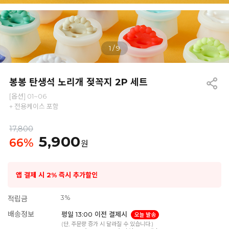
1
/
9
봉봉 탄생석 노리개 젖꼭지 2P 세트
[옵션] 01~06
+ 전용케이스 포함
17,800
5,900
66
%
원
앱 결제 시 2% 즉시 추가할인
3%
적립금
배송정보
평일 13:00 이전 결제시
오늘 발송
(단, 주문량 증가 시 달라질 수 있습니다.)